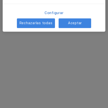
Avenida Ricardo Soriano 49, Marbella
•
Mapa
Centro Médico de Especialidades & Dental San Juan de la Cruz - Marbella y Puerto Banús
Configurar
Acepta Axa
Rechazarlas todas
Aceptar
Visita Medicina General
Mostrar más servicios
Dr. Javier Angoso
Dra. Nuria Castillo
Álvarez-Ossorio
Médico general
Médico general
Ningún profesional de este centro tiene citas disponibles
Mostrar perfil
Otros especialistas de su zona