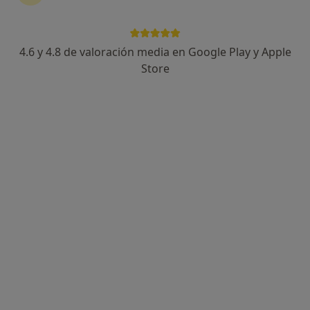
·
Ver más
Médico general, Alergólogo, Analista clínico
6053 opiniones
4.6 y 4.8 de valoración media en Google Play y Apple
c/ Compositor Lehmberg Ruíz, 28 (entrada tambien por Plaza San Juan De La Cruz), Málaga
•
Mapa
Store
Centro Médico de Especialidades & Dental San Juan de la Cruz - Málaga
Acepta Axa
Visita Medicina General
Mostrar más servicios
Dr. José Félix
Dr. José Luis López
Dr. Angel Donoso
Salvador Aguirre
Durán
Berrobianco
Médico general
Médico general
Médico general
Ver todos los especialistas (8)
Ningún profesional de este centro tiene citas disponibles
Mostrar perfil