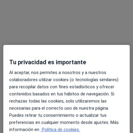
Especialistas disponibles
Estos especialistas se encuentran fuera de Málaga,
Málaga, en zonas cercanas a tu búsqueda
Tu privacidad es importante
Al aceptar, nos permites a nosotros y a nuestros
colaboradores utilizar cookies (o tecnologías similares)
para recopilar datos con fines estadísiticos y ofrecer
contenidos basados en tus hábitos de navegación. Si
Centro Médico de Especialidades &
rechazas todas las cookies, solo utilizaremos las
Dental San Juan de la Cruz - Marbella y
necesarias para el correcto uso de nuestra página.
Puerto Banús
Puedes retirar tu consentimiento o actualizar tus
·
Ver más
Médico general, Alergólogo, Analista clínico
preferencias en cualquier momento desde ajustes. Más
262 opiniones
información en
Política de cookies.