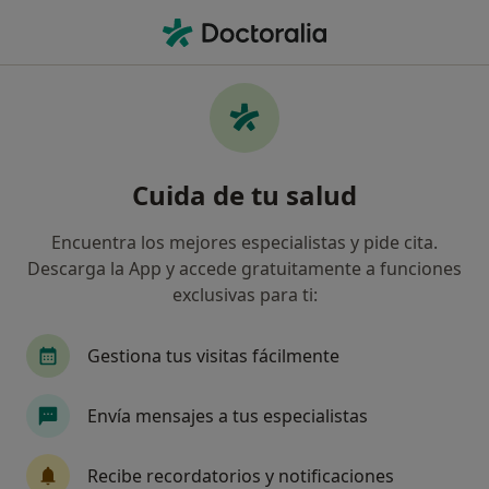
Men
Medicina General • Málaga, Málaga
Filtros
• 1
Seguro:
Axa
Ma
Centros médicos de Medicina General con
Cuida de tu salud
Axa en Málaga
Así organizamos los resultados
Encuentra los mejores especialistas y pide cita.
Descarga la App y accede gratuitamente a funciones
exclusivas para ti:
Gestiona tus visitas fácilmente
Envía mensajes a tus especialistas
Centro Médico de Especialidades &
Recibe recordatorios y notificaciones
Dental San Juan de la Cruz - Málaga