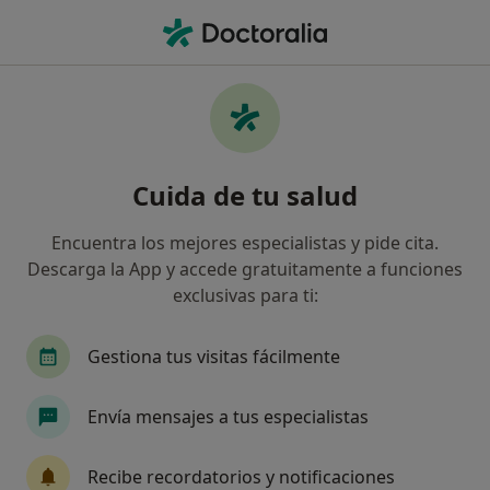
Men
Medicina Interna • Barcelona, Barcelona
Filtros
• 1
Seguro:
Asisa
M
Centros médicos de Medicina Interna con
Cuida de tu salud
Asisa en Barcelona
Así organizamos los resultados
Encuentra los mejores especialistas y pide cita.
Descarga la App y accede gratuitamente a funciones
exclusivas para ti:
Gestiona tus visitas fácilmente
Envía mensajes a tus especialistas
Clínica Corachan
Recibe recordatorios y notificaciones
·
Ver más
Internista, Alergólogo, Analista clínico