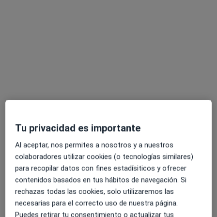
Especialistas disponibles
Estos especialistas se encuentran fuera de
Barcelona, Barcelona, en zonas cercanas a tu
búsqueda
Tu privacidad es importante
Al aceptar, nos permites a nosotros y a nuestros
colaboradores utilizar cookies (o tecnologías similares)
Centre Mèdic Molins de Rei
para recopilar datos con fines estadísiticos y ofrecer
·
Ver más
Internista, Alergólogo, Analista clínico
contenidos basados en tus hábitos de navegación. Si
2163 opiniones
rechazas todas las cookies, solo utilizaremos las
Passeig del Terraplè 97, Molins de Rei
•
Mapa
necesarias para el correcto uso de nuestra página.
Centre Mèdic Molins de Rei
Puedes retirar tu consentimiento o actualizar tus