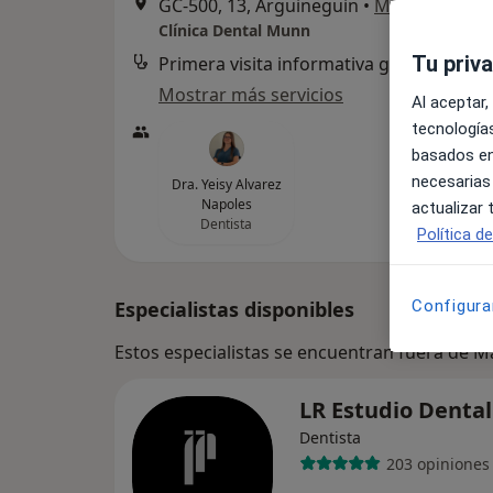
GC-500, 13, Arguineguin
•
Mapa
Clínica Dental Munn
Tu priv
Primera visita informativa gratuita
Mostrar más servicios
Al aceptar,
tecnologías
basados en
necesarias
Dra. Yeisy Alvarez
Napoles
actualizar
Dentista
Política d
Especialistas disponibles
Configura
Estos especialistas se encuentran fuera de 
LR Estudio Denta
Dentista
203 opiniones