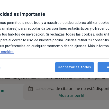
acidad es importante
 nos permites a nosotros y a nuestros colaboradores utilizar cooki
 similares) para recopilar datos con fines estadísiticos y ofrecer 
 tus hábitos de navegación. Si rechazas todas las cookies, solo uti
 para el correcto uso de nuestra página. Puedes retirar tu consenti
 tus preferencias en cualquier momento desde ajustes. Más informa
e cookies.
Rechazarlas todas
A
r
Maspalomas, Las Palmas, en zonas cercanas a tu búsqueda
La reserva de cita online no está dispon
l
Mostrar perfil