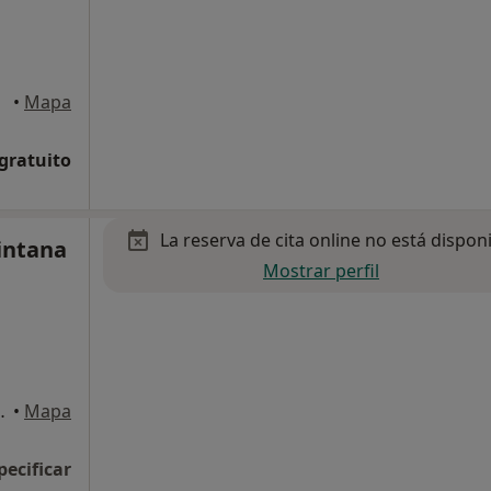
•
Mapa
 gratuito
La reserva de cita online no está dispon
intana
Mostrar perfil
ta. Lucía), Vecindario
•
Mapa
pecificar