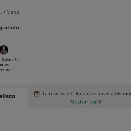
Las Palmas de Gran Canaria
•
Mapa
 gratuito
ar Rebeca Pla
orras
ntista
La reserva de cita online no está dispon
elisco
Mostrar perfil