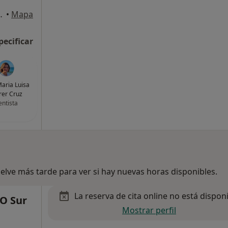
almas de Gran Canaria
•
Mapa
pecificar
aria Luisa
rer Cruz
ntista
lve más tarde para ver si hay nuevas horas disponibles.
La reserva de cita online no está dispon
EO Sur
Mostrar perfil