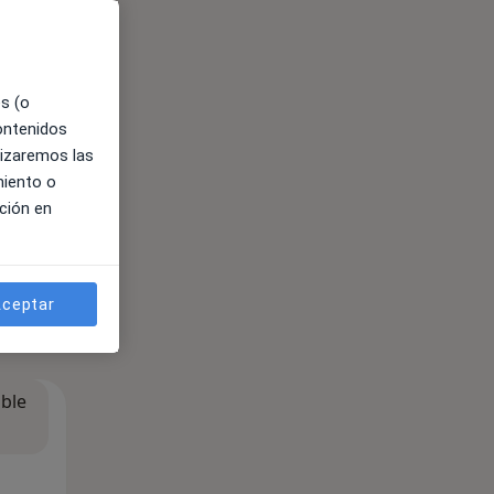
es (o
contenidos
lizaremos las
miento o
ción en
ceptar
ible