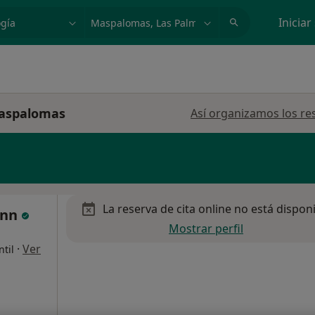
dad, enfermedad o nombre
p. ej. Madrid
Iniciar
Maspalomas
Así organizamos los re
La reserva de cita online no está dispon
unn
Mostrar perfil
·
Ver
ntil