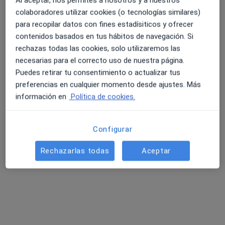
Al aceptar, nos permites a nosotros y a nuestros
Oncólogo médico
colaboradores utilizar cookies (o tecnologías similares)
Ningún profesional de este centro tiene citas disponibles
para recopilar datos con fines estadísiticos y ofrecer
contenidos basados en tus hábitos de navegación. Si
Mostrar perfil
rechazas todas las cookies, solo utilizaremos las
necesarias para el correcto uso de nuestra página.
Puedes retirar tu consentimiento o actualizar tus
preferencias en cualquier momento desde ajustes. Más
información en
Política de cookies.
Configurar
Rechazarlas todas
Aceptar
Clínica Doctor García Reboll
Oncólogo médico, Andrólogo, Urólogo
740 opiniones
c/ Cirilo Amorós, 8, 1º-1ª, Valencia
•
Mapa
Clínica Doctor García Reboll