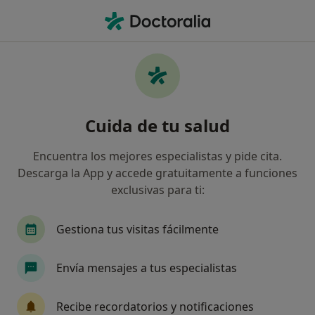
Men
Oncología Médica • Valencia, Valencia
Filtros
• 1
Seguro
Mapa
Centros médicos de Oncología Médica en
Cuida de tu salud
Valencia
Así organizamos los resultados
Encuentra los mejores especialistas y pide cita.
Descarga la App y accede gratuitamente a funciones
exclusivas para ti:
¿Cuál es tu compañía aseguradora?
Asisa
Sanitas
DKV Seguros
Mapfre
Gestiona tus visitas fácilmente
Envía mensajes a tus especialistas
Recibe recordatorios y notificaciones