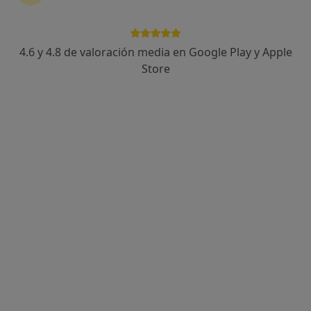
4.6 y 4.8 de valoración media en Google Play y Apple
OncoFitCare
Store
·
Ver
Oncólogo médico, Fisioterapeuta, Dietista nutricionista
más
410 opiniones
Carrer de l'Actor Rivelles 3, Valencia
•
Mapa
OncoFitCare
Visitas sucesivas Oncología Médica
80 €
Mostrar más servicios
Ningún profesional de este centro tiene citas disponibles
Mostrar perfil