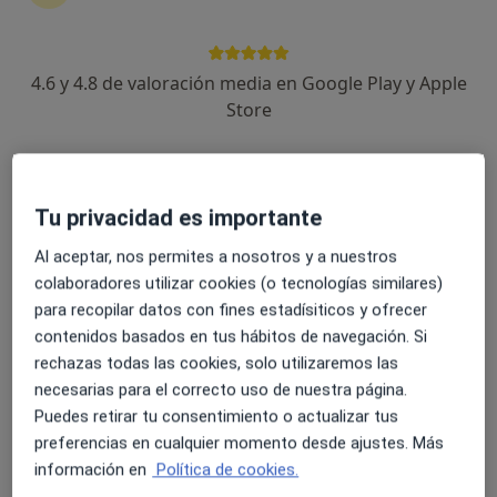
Cl. Tejares, 75- Bajos, Albacete
•
Mapa
A.S.A. Grupo T.I. Aparato Locomotor
4.6 y 4.8 de valoración media en Google Play y Apple
Acepta Asisa
Store
Ningún profesional de este centro tiene citas disponibles
Mostrar perfil
Tu privacidad es importante
Al aceptar, nos permites a nosotros y a nuestros
colaboradores utilizar cookies (o tecnologías similares)
para recopilar datos con fines estadísiticos y ofrecer
contenidos basados en tus hábitos de navegación. Si
rechazas todas las cookies, solo utilizaremos las
necesarias para el correcto uso de nuestra página.
Puedes retirar tu consentimiento o actualizar tus
Clínica Orl
preferencias en cualquier momento desde ajustes. Más
Otorrino
información en
Política de cookies.