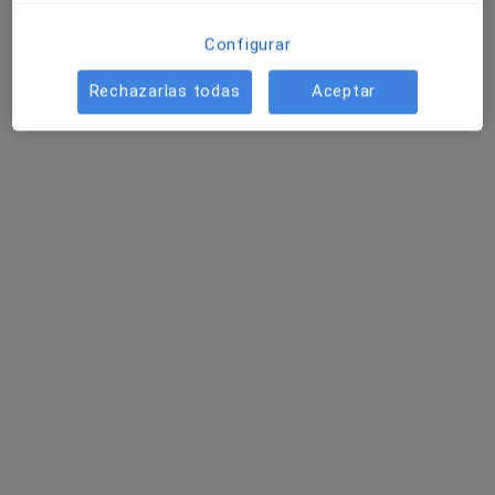
Cl. Marqués de Villores, 66, Albacete
•
Mapa
Clínica Orl
Configurar
Acepta Asisa
Rechazarlas todas
Aceptar
Ningún profesional de este centro tiene citas disponibles
Mostrar perfil
QuironSalud Hospital Albacete
·
Ver más
Otorrino, Analista clínico, Patólogo
102 opiniones
Plaza Madroño, 11, Albacete
•
Mapa