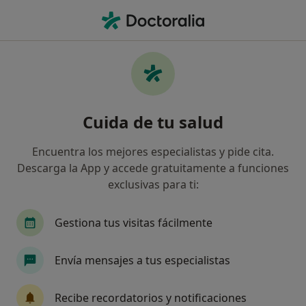
Men
Otorrinolaringología • Albacete, Albacete
Filtros
• 1
Seguro:
Asisa
M
Centros médicos de Otorrinolaringología
Cuida de tu salud
con Asisa en Albacete
Así organizamos los resultados
Encuentra los mejores especialistas y pide cita.
Descarga la App y accede gratuitamente a funciones
exclusivas para ti:
Gestiona tus visitas fácilmente
Envía mensajes a tus especialistas
A.S.A. Grupo T.I. Aparato Locomotor
Recibe recordatorios y notificaciones
·
Ver más
Otorrino, Cardiólogo, Enfermero