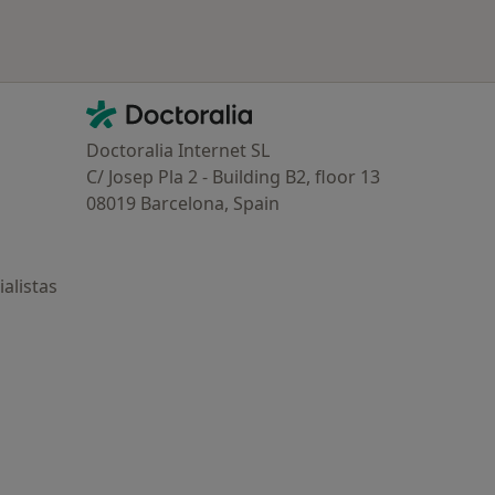
Contacto
Doctoralia - Página de inicio
Doctoralia Internet SL
C/ Josep Pla 2 - Building B2, floor 13
08019 Barcelona, Spain
alistas