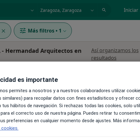
dad, enfermedad o nombre
p. ej. Madrid
Iniciar
Más filtros
•
1
A - Hermandad Arquitectos en
Así organizamos los
resultados
La reserva de cita online no está dispon
y
acidad es importante
Mostrar perfil
 nos permites a nosotros y a nuestros colaboradores utilizar cooki
ista
 similares) para recopilar datos con fines estadísiticos y ofrecer 
 tus hábitos de navegación. Si rechazas todas las cookies, solo uti
 para el correcto uso de nuestra página. Puedes retirar tu consenti
 tus preferencias en cualquier momento desde ajustes. Más informa
e cookies.