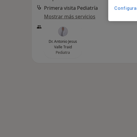
Primera visita Pediatría
Configura
Mostrar más servicios
Dr. Antonio Jesus
Valle Traid
Pediatra