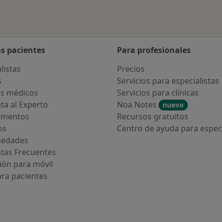
os pacientes
Para profesionales
listas
Precios
s
Servicios para especialistas
s médicos
Servicios para clínicas
ta al Experto
Noa Notes
nuevo
amentos
Recursos gratuitos
os
Centro de ayuda para especi
medades
tas Frecuentes
ión para móvil
ara pacientes