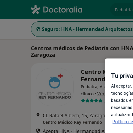
especiali
Seguro:
HNA - Hermandad Arquitectos
Centros médicos de Pediatría con HN
Zaragoza
Centro Médico Re
Tu priv
Fernando
Al aceptar,
Pediatra, Alergólogo, Anal
·
Ver más
tecnologías
clínico
basados en
220 opiniones
necesarias
actualizar
Cl. Rafael Alberti, 15, Zaragoza
•
Mapa
Política d
Centro Médico Rey Fernando
Acepta HNA - Hermandad Arquitectos