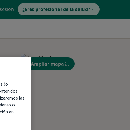
 sesión
¿Eres profesional de la salud?
Ampliar mapa
ible
es (o
contenidos
lizaremos las
miento o
ción en