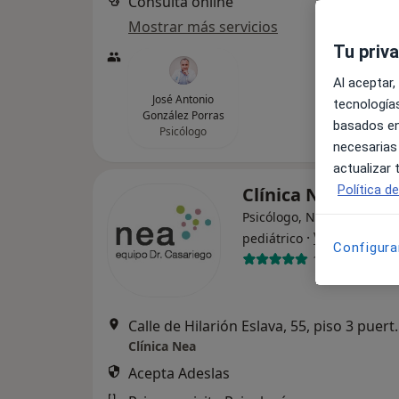
Consulta online
Mostrar más servicios
Tu priv
Al aceptar,
José Antonio
tecnologías
González Porras
basados en
Psicólogo
necesarias
actualizar
Política d
Clínica Nea
Psicólogo, Neurólogo, Ne
·
Ver más
pediátrico
Configura
1603 opinione
Calle de Hilarión Eslava, 5
Clínica Nea
Acepta Adeslas