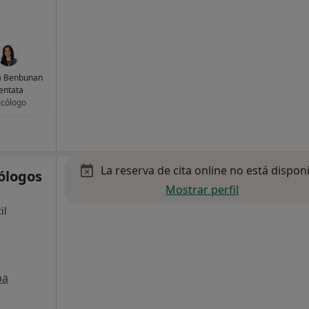
a Benbunan
entata
icólogo
La reserva de cita online no está dispon
ólogos
Mostrar perfil
il
pa