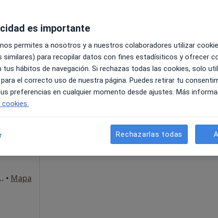
acidad es importante
 nos permites a nosotros y a nuestros colaboradores utilizar cooki
 similares) para recopilar datos con fines estadísiticos y ofrecer 
 tus hábitos de navegación. Si rechazas todas las cookies, solo uti
 para el correcto uso de nuestra página. Puedes retirar tu consenti
 tus preferencias en cualquier momento desde ajustes. Más informa
La reserva de cita online no está dispon
e cookies.
Mostrar perfil
urólogo
Rechazarlas todas
A
r
s
5, piso 3 puerta 1 o piso 9 puerta 3, Madrid
•
Mapa