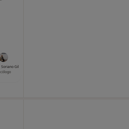
a Soriano Gil
icólogo