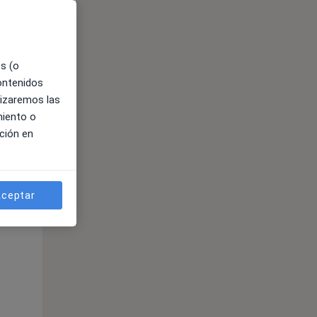
es (o
contenidos
lizaremos las
miento o
ción en
ible
ceptar