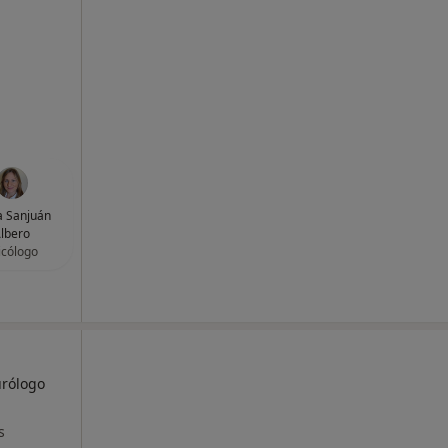
a Sanjuán
lbero
icólogo
urólogo
s