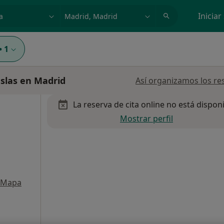
dad, enfermedad o nombre
p. ej. Madrid
Iniciar
•
1
eslas en Madrid
Así organizamos los re
La reserva de cita online no está dispon
Mostrar perfil
Mapa