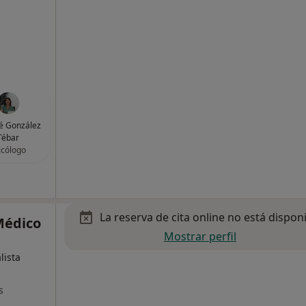
é González
Tébar
icólogo
La reserva de cita online no está dispon
Médico
Mostrar perfil
lista
s