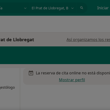
dad, enfermedad o nombre
p. ej. Madrid
Iniciar
rat de Llobregat
Así organizamos los re
La reserva de cita online no está dispon
Mostrar perfil
gestólogo