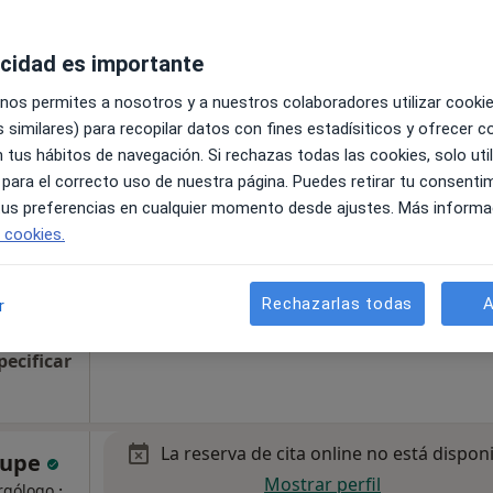
acidad es importante
 nos permites a nosotros y a nuestros colaboradores utilizar cooki
La reserva de cita online no está dispon
 similares) para recopilar datos con fines estadísiticos y ofrecer 
Mostrar perfil
nica
 tus hábitos de navegación. Si rechazas todas las cookies, solo uti
 para el correcto uso de nuestra página. Puedes retirar tu consenti
·
 tus preferencias en cualquier momento desde ajustes. Más informa
rgólogo
e cookies.
s B, Sant Joan Despí
•
Mapa
Rechazarlas todas
A
r
tal
pecificar
La reserva de cita online no está dispon
alupe
Mostrar perfil
·
rgólogo