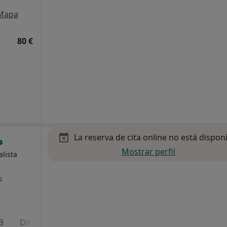
Mapa
80 €
La reserva de cita online no está dispon
Mostrar perfil
alista
s
3
Dirección 4
Dirección 5