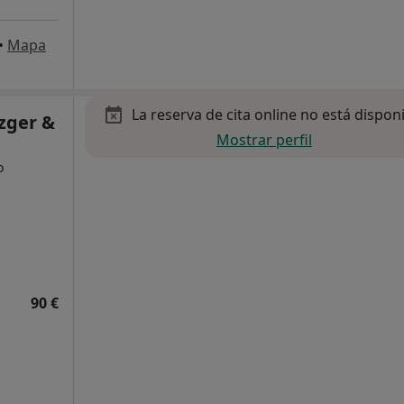
•
Mapa
La reserva de cita online no está dispon
zger &
Mostrar perfil
o
90 €