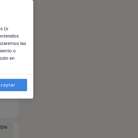
es (o
ible
contenidos
lizaremos las
miento o
ción en
ceptar
ible