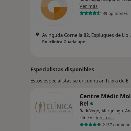
Ver más
39 opiniones
Avinguda Cornellà 82, Esplugue
Policlinica Guadalupe
Especialistas disponibles
Estos especialistas se encuentran fuera de E
Centre Mèdic Mol
Rei
Radiólogo, Alergólogo, An
·
Ver más
clínico
2167 opinione