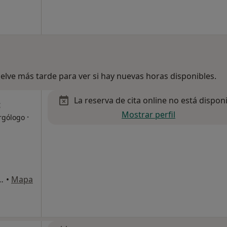
lve más tarde para ver si hay nuevas horas disponibles.
La reserva de cita online no está dispon
c
Mostrar perfil
·
rgólogo
L'Hospitalet de Llobregat
•
Mapa