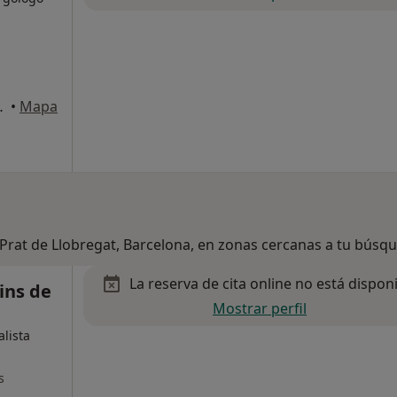
s de Llobregat
•
Mapa
l Prat de Llobregat, Barcelona, en zonas cercanas a tu búsq
La reserva de cita online no está dispon
ins de
Mostrar perfil
alista
s