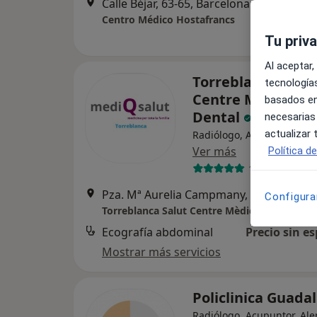
Calle Béjar, 63-65, Barcelona
•
Mapa
Centro Médico Hostafrancs
Tu priv
Al aceptar,
Torreblanca Salut
tecnologías
Centre Mèdic - Cli
basados en
Dental
necesarias
actualizar
Radiólogo, Acupuntor, Ale
Ver más
Política d
103 opiniones
Pza. Mª Aurelia Campmany, 3-Bajo
Configura
Torreblanca Salut Centre Mèdic - Clinica Den
Ecografía abdominal
Precio sin es
Mostrar más servicios
Policlinica Guad
Radiólogo, Acupuntor, Ale