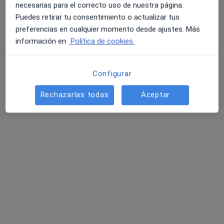
necesarias para el correcto uso de nuestra página.
Puedes retirar tu consentimiento o actualizar tus
preferencias en cualquier momento desde ajustes. Más
información en
Política de cookies.
Configurar
Arasalud Centro Especialidades Médicas
Rechazarlas todas
Aceptar
·
Ver más
Radiólogo, Analista clínico, Dermatólogo
23 opiniones
C/ SECUNDINO DELGADO 30, Telde
•
Mapa
Arasalud Centro Especialidades Médicas
Ningún profesional de este centro tiene citas disponibles
Mostrar perfil