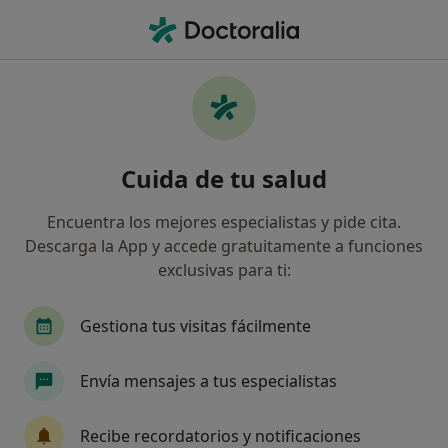
Men
Radiología • Telde, Las Palmas
Filtros
• 1
Seguro
Mapa
Centros médicos de Radiología en Telde
Cuida de tu salud
Así organizamos los resultados
Encuentra los mejores especialistas y pide cita.
Descarga la App y accede gratuitamente a funciones
¿Cuál es tu compañía aseguradora?
exclusivas para ti:
HNA - Hermandad Arquitectos
Gestiona tus visitas fácilmente
Envía mensajes a tus especialistas
Recibe recordatorios y notificaciones