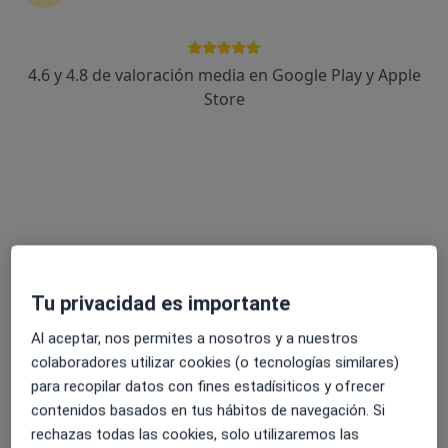
4.6 y 4.8 de valoración media en Google Play y Apple
Clínica Arnao
Store
·
Ver más
Radiólogo, Acupuntor, Alergólogo
45 opiniones
Dirección 1
Dirección 2
Gilberto Monzón Mayor nº1, Local A, Telde
•
Mapa
Clínica Arnao
Ecografía abdominal
Precio sin especificar
Tu privacidad es importante
Mostrar más servicios
Al aceptar, nos permites a nosotros y a nuestros
Ningún profesional de este centro tiene citas disponibles
colaboradores utilizar cookies (o tecnologías similares)
para recopilar datos con fines estadísiticos y ofrecer
Mostrar perfil
contenidos basados en tus hábitos de navegación. Si
rechazas todas las cookies, solo utilizaremos las