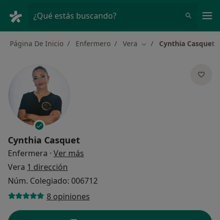
Men
¿Qué estás buscando?
Página De Inicio
Enfermero
Vera
Cynthia Casquet
Cambiar de ciudad
Cynthia Casquet
sobre las especializaciones
Enfermera
·
Ver más
Vera
1 dirección
Núm. Colegiado: 006712
8 opiniones