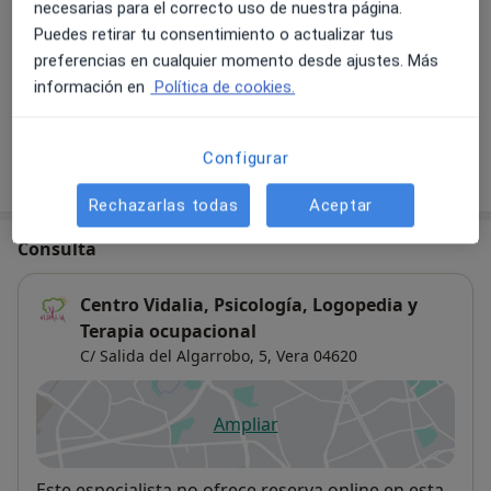
necesarias para el correcto uso de nuestra página.
Puedes retirar tu consentimiento o actualizar tus
Peeling químico
preferencias en cualquier momento desde ajustes. Más
70 €
Detalles
información en
Política de cookies.
Configurar
¿Cómo funcionan los precios?
Rechazarlas todas
Aceptar
Consulta
Centro Vidalia, Psicología, Logopedia y
Terapia ocupacional
C/ Salida del Algarrobo, 5,
Vera
04620
Ampliar
se abre en una nueva pestañ
Disponibilidad
Este especialista no ofrece reserva online en esta