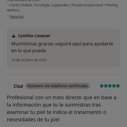
•
Centro Vidalia, Psicología, Logopedia y Terapia ocupacional
•
Peeling
químico
en opinión del usuario Ecr
•
Reportar
Cynthia Casquet
Muchísimas gracias seguiré aquí para ayudarte
en lo que pueda
10 de octubre de 2025
Clsd
Número de teléfono verificado
C
Profesional con un trato directo que en base a
la información que tu le sumnistras tras
examinar tu piel te indica el tratamiento o
necesidades de tu piel