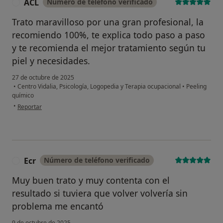
ACL
Número de teléfono verificado
A
Trato maravilloso por una gran profesional, la
recomiendo 100%, te explica todo paso a paso
y te recomienda el mejor tratamiento según tu
piel y necesidades.
27 de octubre de 2025
•
Centro Vidalia, Psicología, Logopedia y Terapia ocupacional
•
Peeling
químico
en opinión del usuario ACL
•
Reportar
Ecr
Número de teléfono verificado
E
Muy buen trato y muy contenta con el
resultado si tuviera que volver volvería sin
problema me encantó
9 de octubre de 2025