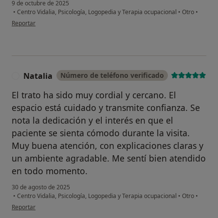
9 de octubre de 2025
•
Centro Vidalia, Psicología, Logopedia y Terapia ocupacional
•
Otro
•
en opinión del usuario Clsd
Reportar
Natalia
Número de teléfono verificado
N
El trato ha sido muy cordial y cercano. El
espacio está cuidado y transmite confianza. Se
nota la dedicación y el interés en que el
paciente se sienta cómodo durante la visita.
Muy buena atención, con explicaciones claras y
un ambiente agradable. Me sentí bien atendido
en todo momento.
30 de agosto de 2025
•
Centro Vidalia, Psicología, Logopedia y Terapia ocupacional
•
Otro
•
en opinión del usuario Natalia
Reportar