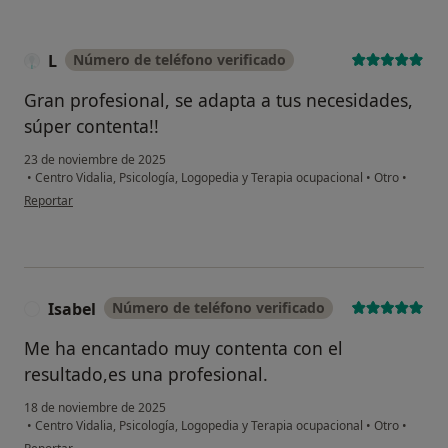
L
Número de teléfono verificado
Gran profesional, se adapta a tus necesidades,
súper contenta!!
23 de noviembre de 2025
•
Centro Vidalia, Psicología, Logopedia y Terapia ocupacional
•
Otro
•
en opinión del usuario L
Reportar
Isabel
Número de teléfono verificado
I
Me ha encantado muy contenta con el
resultado,es una profesional.
18 de noviembre de 2025
•
Centro Vidalia, Psicología, Logopedia y Terapia ocupacional
•
Otro
•
en opinión del usuario Isabel