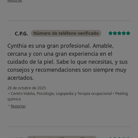
Reportar
C.P.G.
Número de teléfono verificado
C
Cynthia es una gran profesional. Amable,
cercana y con una gran experiencia en el
cuidado de la piel. Sabe lo que necesitas, y sus
consejos y recomendaciones son siempre muy
acertados.
28 de octubre de 2025
•
Centro Vidalia, Psicología, Logopedia y Terapia ocupacional
•
Peeling
químico
en opinión del usuario C.P.G.
•
Reportar