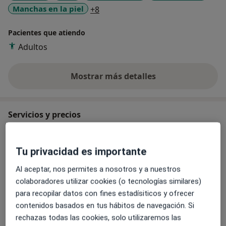
a11y_sr_more_diseases
Manchas en la piel
+8
Pacientes que atiendo
Adultos
Mostrar más detalles
sobre la experiencia
Servicios y precios
Visita Enfermería
Desde 0 €
Detalles
Tu privacidad es importante
Al aceptar, nos permites a nosotros y a nuestros
Mesoterapia capilar
colaboradores utilizar cookies (o tecnologías similares)
150 €
Detalles
para recopilar datos con fines estadísiticos y ofrecer
contenidos basados en tus hábitos de navegación. Si
Mesoterapia facial
rechazas todas las cookies, solo utilizaremos las
160 €
Detalles