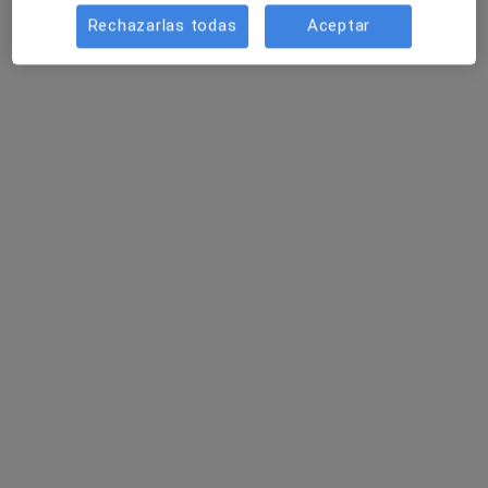
Rechazarlas todas
Aceptar
María Yovana Ramos Ballesta
·
Ver más
Psicóloga infantil
10 opiniones
C/ Salida del Algarrobo, 5, Vera
•
Mapa
Centro Vidalia, Psicología, Logopedia y Terapia ocupacional
Primera visita Psicología Infantil
40 €
Este especialista no ofrece reserva de cita online en esta dirección.
Pedir una cita