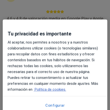
4.6 y 4.8 de valoración media en Google Play y Apple
Opción de pago online
Store
Agustin Gallardo
·
Ver más
Psicólogo
Tu privacidad es importante
15 opiniones
Al aceptar, nos permites a nosotros y a nuestros
colaboradores utilizar cookies (o tecnologías similares)
Dirección
Online
para recopilar datos con fines estadísiticos y ofrecer
contenidos basados en tus hábitos de navegación. Si
Calle Salida Algarrobo 7, Vera
•
Mapa
rechazas todas las cookies, solo utilizaremos las
Psicólogos Vera
necesarias para el correcto uso de nuestra página.
Primera visita Psicología
desde 60 €
Puedes retirar tu consentimiento o actualizar tus
preferencias en cualquier momento desde ajustes. Más
Este especialista no ofrece reserva de cita online en esta dirección.
información en
Política de cookies.
Pedir una cita
Configurar