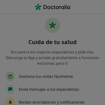
Men
Autismo • Vera, Almería
Filtros
• 1
Mapa
Especialistas en Autismo en Vera
Cuida de tu salud
Así organizamos los resultados
Encuentra los mejores especialistas y pide cita.
Descarga la App y accede gratuitamente a funciones
¿Qué especialidad estás buscando?
exclusivas para ti:
Logopeda
Psicólogo
Psicólogo infantil
Gestiona tus visitas fácilmente
Envía mensajes a tus especialistas
Recibe recordatorios y notificaciones