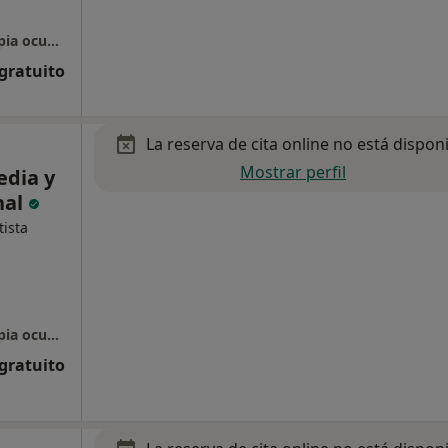
Centro Vidalia, Psicología, Logopedia y Terapia ocupacional
 gratuito
La reserva de cita online no está dispon
Mostrar perfil
edia y
nal
ista
Centro Vidalia, Psicología, Logopedia y Terapia ocupacional
 gratuito