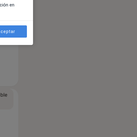
ción en
ceptar
ible