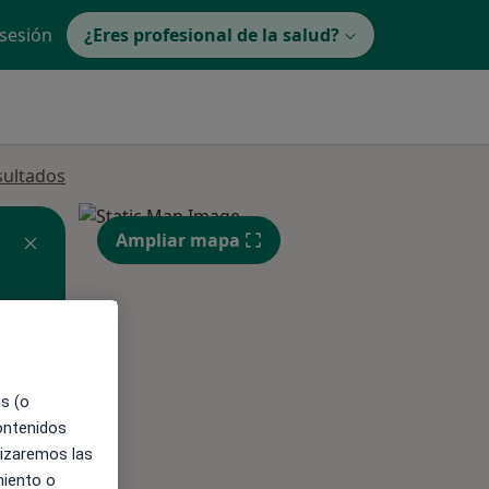
 sesión
¿Eres profesional de la salud?
sultados
Ampliar mapa
es (o
contenidos
ible
lizaremos las
miento o