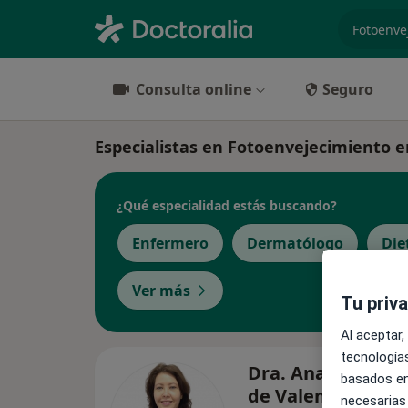
especiali
Consulta online
Seguro
Especialistas en Fotoenvejecimiento 
¿Qué especialidad estás buscando?
Enfermero
Dermatólogo
Die
Ver más
Tu priv
Al aceptar,
tecnologías
Dra. Ana Rita Rod
basados en
de Valentiner
necesarias