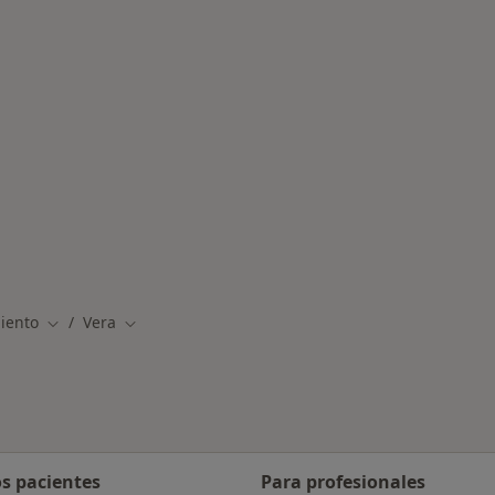
medades en Vera
iento
Vera
Cambiar de ciudad
Cambiar de ciudad
os pacientes
Para profesionales