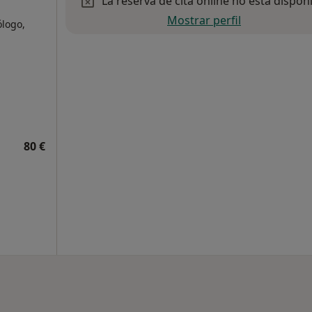
La reserva de cita online no está dispon
Mostrar perfil
ólogo,
80 €