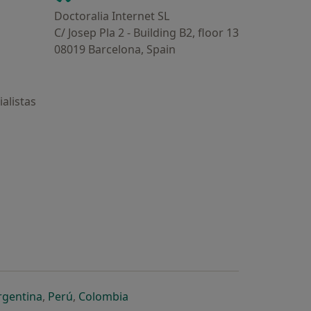
Doctoralia Internet SL
C/ Josep Pla 2 - Building B2, floor 13
08019 Barcelona, Spain
alistas
estaña
 nueva pestaña
n una nueva pestaña
 abre en una nueva pestaña
se abre en una nueva pestaña
se abre en una nueva pestaña
se abre en una nueva pestaña
rgentina
,
Perú
,
Colombia