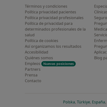
Términos y condiciones
Especia
Política privacidad pacientes
Clínica
Política privacidad profesionales
Seguro
Política de privacidad para
Pregun
determinados profesionales de la
Medic
salud
Servici
guna vez has usado una app o
Política de cookies
Enfer
tbot de IA para hablar sobre un
a emocional o psicológico?
Así organizamos los resultados
Pregun
Accesibilidad
Aplicac
Sí, varias veces
Quiénes somos
Blog p
Empleos
Nuevas posiciones
Sí, una vez
Partners
Prensa
No, pero lo consideraría
Contacto
No, y no confío en ello
Continuar
se abre en una n
se abre 
s
Polska
,
Türkiye
,
España
,