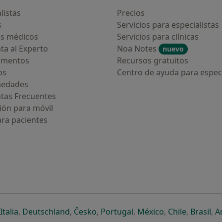
listas
Precios
s
Servicios para especialistas
s médicos
Servicios para clínicas
ta al Experto
Noa Notes
nuevo
amentos
Recursos gratuitos
os
Centro de ayuda para especi
medades
tas Frecuentes
ión para móvil
ara pacientes
ueva pestaña
en una nueva pestaña
e abre en una nueva pestaña
se abre en una nueva pestaña
se abre en una nueva pestaña
se abre en una nueva pestaña
se abre en una nueva p
se abre en una
se abre e
se
Italia
,
Deutschland
,
Česko
,
Portugal
,
México
,
Chile
,
Brasil
,
A