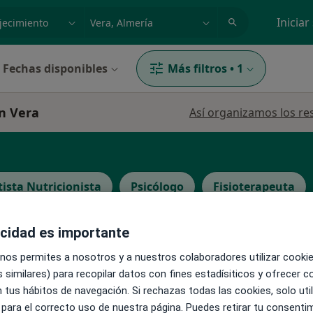
dad, enfermedad o nombre
p. ej. Madrid
Iniciar
Fechas disponibles
Más filtros
•
1
en Vera
Así organizamos los re
tista Nutricionista
Psicólogo
Fisioterapeuta
acidad es importante
 nos permites a nosotros y a nuestros colaboradores utilizar cooki
 similares) para recopilar datos con fines estadísiticos y ofrecer 
La reserva de cita online no está dispon
riguez
 tus hábitos de navegación. Si rechazas todas las cookies, solo uti
Pedir una cita
 para el correcto uso de nuestra página. Puedes retirar tu consenti