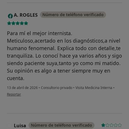
A. ROGLES
Número de teléfono verificado
A
Para mí el mejor internista.
Meticuloso,acertado en los diagnósticos,a nivel
humano fenomenal. Explica todo con detalle,te
tranquiliza. Lo conocí hace ya varios años y sigo
siendo paciente suya,tanto yo como mi matido.
Su opinión es algo a tener siempre muy en
cuenta.
13 de abril de 2026
•
Consultorio privado
•
Visita Medicina Interna
•
en opinión del usuario A. ROGLES
Reportar
Luisa
Número de teléfono verificado
L