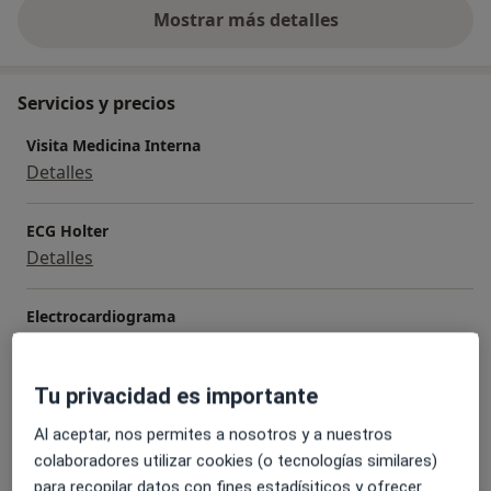
Mostrar más detalles
sobre la experiencia
Servicios y precios
Visita Medicina Interna
Detalles
ECG Holter
Detalles
Electrocardiograma
Detalles
Tu privacidad es importante
Insulinización
Detalles
Al aceptar, nos permites a nosotros y a nuestros
colaboradores utilizar cookies (o tecnologías similares)
para recopilar datos con fines estadísiticos y ofrecer
Primera visita Nutrición y Dietética