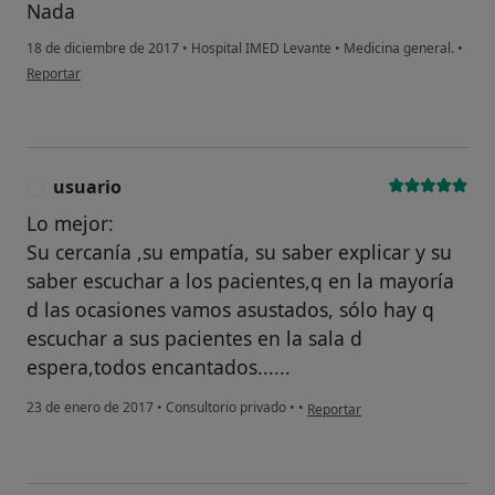
Nada
18 de diciembre de 2017
•
Hospital IMED Levante
•
Medicina general.
•
en opinión del usuario Cuenta eliminada
Reportar
usuario
U
Lo mejor:
Su cercanía ,su empatía, su saber explicar y su
saber escuchar a los pacientes,q en la mayoría
d las ocasiones vamos asustados, sólo hay q
escuchar a sus pacientes en la sala d
espera,todos encantados......
en opinión del usuario usuario
23 de enero de 2017
•
Consultorio privado
•
•
Reportar