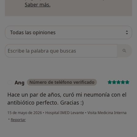
Más información sobre opiniones
Saber más.
Busca en opiniones
Ang
Número de teléfono verificado
A
Hace un par de años, curó mi neumonía con el
antibiótico perfecto. Gracias :)
15 de mayo de 2026
•
Hospital IMED Levante
•
Visita Medicina Interna
en opinión del usuario Ang
•
Reportar