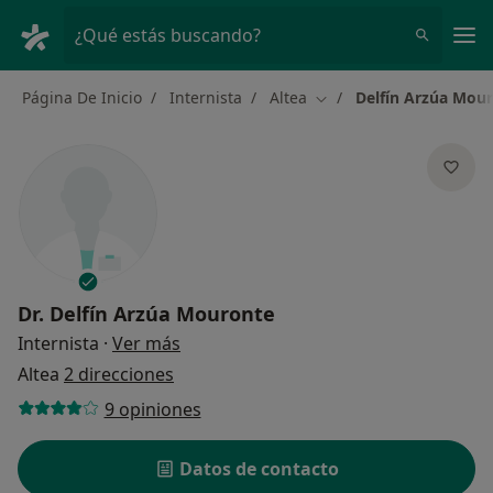
Men
¿Qué estás buscando?
Página De Inicio
Internista
Altea
Delfín Arzúa Mou
Cambiar de ciudad
Dr.
Delfín Arzúa Mouronte
sobre las especializaciones
Internista
·
Ver más
Altea
2 direcciones
9 opiniones
Datos de contacto