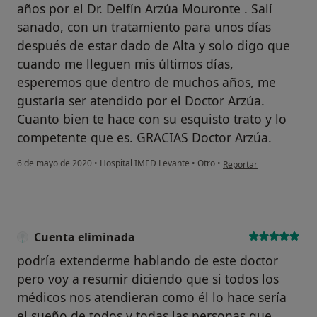
años por el Dr. Delfín Arzúa Mouronte . Salí
sanado, con un tratamiento para unos días
¿Alguna vez has usado una app
o chatbot de IA para hablar
después de estar dado de Alta y solo digo que
sobre un tema emocional o
cuando me lleguen mis últimos días,
psicológico?
esperemos que dentro de muchos años, me
gustaría ser atendido por el Doctor Arzúa.
Sí, varias veces
Cuanto bien te hace con su esquisto trato y lo
Sí, una vez
competente que es. GRACIAS Doctor Arzúa.
No, pero lo consideraría
en opinión del usuario
6 de mayo de 2020
•
Hospital IMED Levante
•
Otro
•
Reportar
No, y no confío en ello
Continuar
Cuenta eliminada
podría extenderme hablando de este doctor
pero voy a resumir diciendo que si todos los
médicos nos atendieran como él lo hace sería
el sueño de todos y todas las personas que