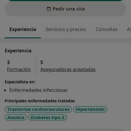
Pedir una cita
Experiencia
Servicios y precios
Consultas
A
Experiencia
3
5
Formación
Aseguradoras aceptadas
Especialista en:
Enfermedades infecciosas
Principales enfermedades tratadas
Trastornos cardiovasculares
Hipertensión
Anemia
Diabetes tipo 2