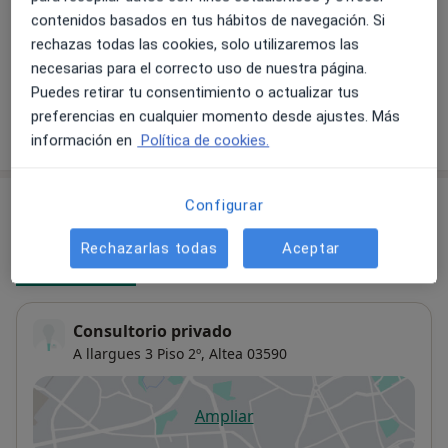
Detalles
contenidos basados en tus hábitos de navegación. Si
rechazas todas las cookies, solo utilizaremos las
necesarias para el correcto uso de nuestra página.
+1 servicio
Puedes retirar tu consentimiento o actualizar tus
preferencias en cualquier momento desde ajustes. Más
¿Cómo funcionan los precios?
información en
Política de cookies.
Consultas (2)
Configurar
Rechazarlas todas
Aceptar
Dirección 1
Dirección 2
Consultorio privado
A llargues 3 Piso 2º,
Altea
03590
Ampliar
se abre en una nueva pestañ