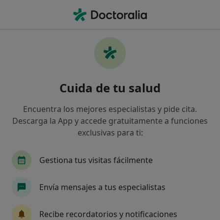
Men
Dentista • Ceuta, Ceuta
Filtros
Seguro
Mapa
Dentistas en Ceuta
Cuida de tu salud
Así organizamos los resultados
Encuentra los mejores especialistas y pide cita.
Descarga la App y accede gratuitamente a funciones
¿Cuál es tu compañía aseguradora?
exclusivas para ti:
Adeslas
Asisa
Mapfre
Gestiona tus visitas fácilmente
Envía mensajes a tus especialistas
Recibe recordatorios y notificaciones