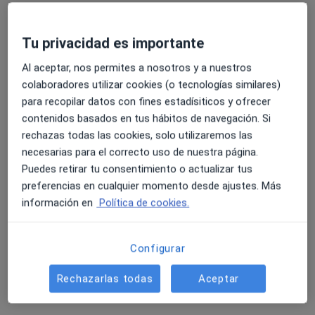
C. San José 23 Edificio San Miguel, Tarifa
•
Mapa
Clínica Sena & León
Tu privacidad es importante
Primera visita Odontología
Servicio gratuito
Al aceptar, nos permites a nosotros y a nuestros
Este especialista no ofrece reserva de cita online en esta dirección.
colaboradores utilizar cookies (o tecnologías similares)
para recopilar datos con fines estadísiticos y ofrecer
Pedir una cita
contenidos basados en tus hábitos de navegación. Si
rechazas todas las cookies, solo utilizaremos las
necesarias para el correcto uso de nuestra página.
Puedes retirar tu consentimiento o actualizar tus
preferencias en cualquier momento desde ajustes. Más
información en
Política de cookies.
Configurar
Dra. Bibiana Garcia Marin
Rechazarlas todas
Aceptar
·
Ver más
Dentista
18 opiniones