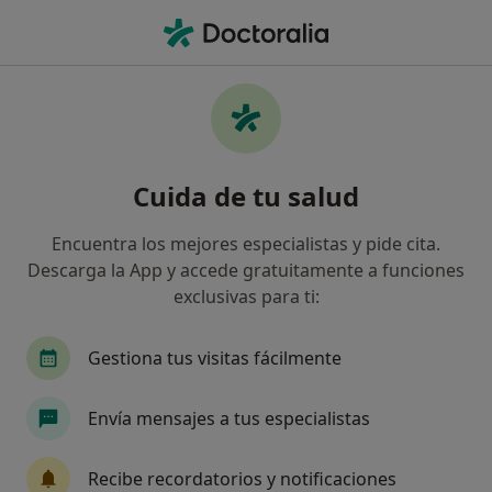
Men
Dentista • Granollers, Barcelona
Filtros
Seguro:
Allianz
Ma
Dentistas de Allianz en Granollers
Cuida de tu salud
Así organizamos los resultados
Encuentra los mejores especialistas y pide cita.
Descarga la App y accede gratuitamente a funciones
exclusivas para ti:
Gestiona tus visitas fácilmente
Envía mensajes a tus especialistas
Destacado
Dra. Georgina Muñoz Gil
Recibe recordatorios y notificaciones