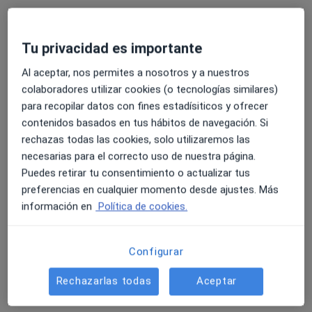
Dr. Gabriele Di Falco
·
Ver más
Dentista
Tu privacidad es importante
34 opiniones
Al aceptar, nos permites a nosotros y a nuestros
Carrer de Barcelona, 3-5, Granollers
•
Mapa
colaboradores utilizar cookies (o tecnologías similares)
Dunia Institut Dental
para recopilar datos con fines estadísiticos y ofrecer
Acepta Allianz
contenidos basados en tus hábitos de navegación. Si
rechazas todas las cookies, solo utilizaremos las
Primera visita Odontología
necesarias para el correcto uso de nuestra página.
Este especialista no ofrece reserva de cita online en esta dirección.
Puedes retirar tu consentimiento o actualizar tus
preferencias en cualquier momento desde ajustes. Más
Pedir una cita
información en
Política de cookies.
Configurar
Rechazarlas todas
Aceptar