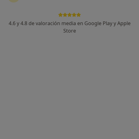
·
Ver más
Dentista
99 opiniones
Carrer de Barcelona, 3-5, Granollers
•
Mapa
4.6 y 4.8 de valoración media en Google Play y Apple
Dunia Institut Dental
Store
Acepta Allianz
Primera visita Odontología
Este especialista no ofrece reserva de cita online en esta dirección.
Pedir una cita