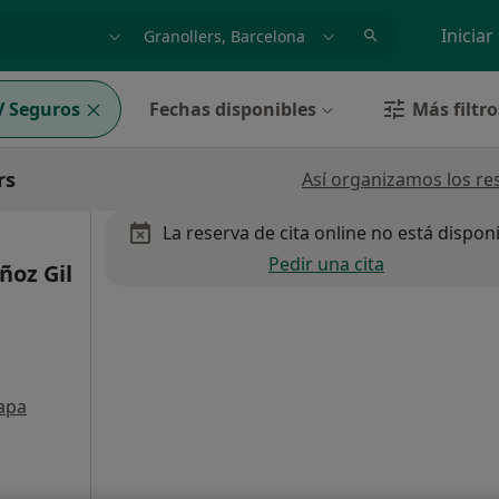
dad, enfermedad o nombre
p. ej. Madrid
Iniciar
 Seguros
Fechas disponibles
Más filtro
rs
Así organizamos los re
La reserva de cita online no está dispon
Pedir una cita
ñoz Gil
apa