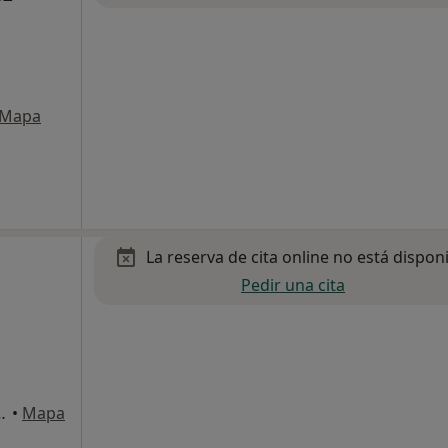
Mapa
La reserva de cita online no está dispon
Pedir una cita
s, Sant Cugat del Vallès
•
Mapa