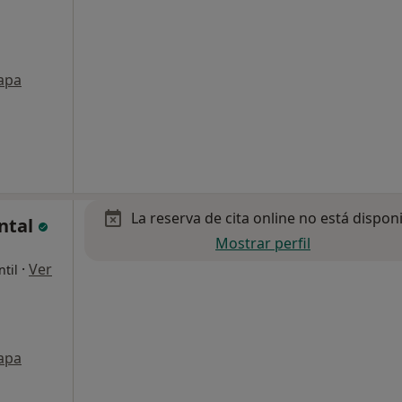
apa
La reserva de cita online no está dispon
ental
Mostrar perfil
·
Ver
ntil
apa