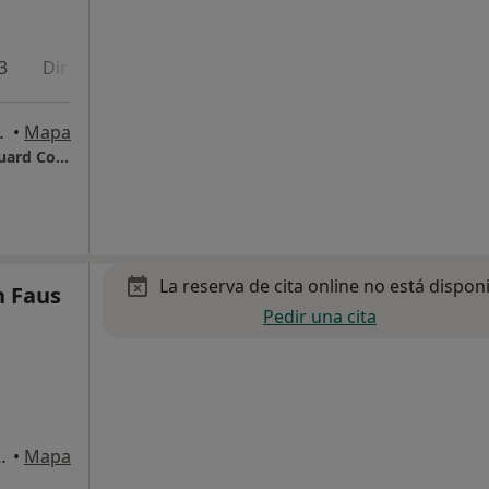
3
Dirección 4
Dirección 5
s 1, Barcelona
•
Mapa
Ortodoncia Dr. Guillem Lopez Burguete - Eduard Conde
La reserva de cita online no está dispon
n Faus
Pedir una cita
s, Sant Cugat del Vallès
•
Mapa