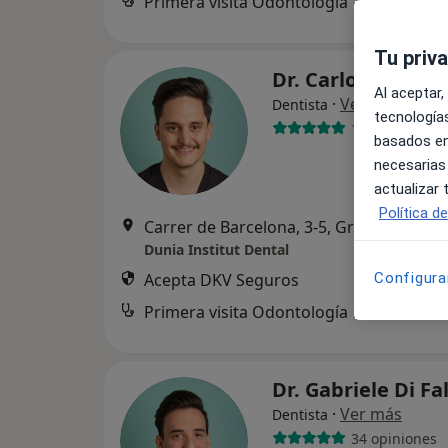
Primera visita Odontología
Tu priv
Dr. Carlo Di Falco
Al aceptar,
·
Ver más
Dentista
tecnologías
101 opiniones
basados en
necesarias
actualizar
Política d
Carrer de Barcelona, 3-5, Granollers
•
M
Dunia Institut Dental
Acepta DKV Seguros
Configura
Primera visita Odontología
Dr. Gabriele Di Fa
·
Ver más
Dentista
34 opiniones