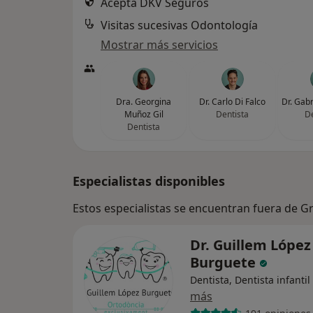
Acepta DKV Seguros
Visitas sucesivas Odontología
Mostrar más servicios
Dra. Georgina
Dr. Carlo Di Falco
Dr. Gabr
Muñoz Gil
Dentista
De
Dentista
Especialistas disponibles
Estos especialistas se encuentran fuera de G
Dr. Guillem López
Burguete
Dentista, Dentista infantil
más