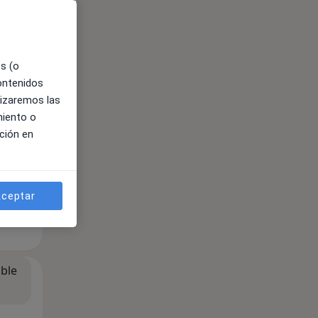
ible
es (o
contenidos
lizaremos las
miento o
ción en
ceptar
ible