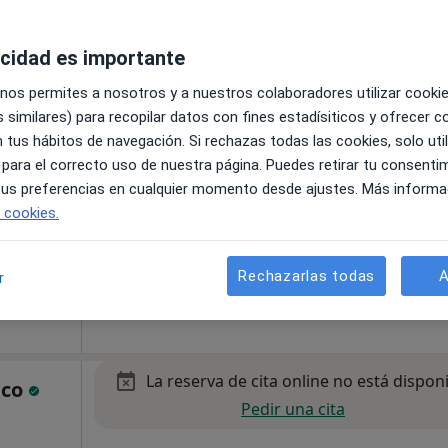
acidad es importante
La reserva de cita online no está dispon
 nos permites a nosotros y a nuestros colaboradores utilizar cooki
Pedir una cita
 similares) para recopilar datos con fines estadísiticos y ofrecer 
 tus hábitos de navegación. Si rechazas todas las cookies, solo uti
 para el correcto uso de nuestra página. Puedes retirar tu consenti
 tus preferencias en cualquier momento desde ajustes. Más informa
e cookies.
apa
Rechazarlas todas
A
r
La reserva de cita online no está dispon
lco
Pedir una cita