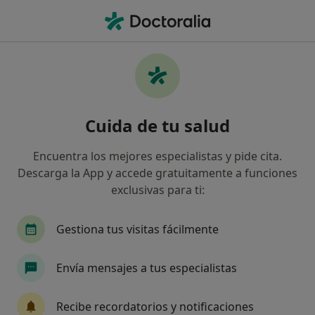
Men
Diente Roto - Fractura Dental • Granollers, Barcelona
Filtros
• 1
Seguro
Mapa
Especialistas en Diente roto - Fractura
Cuida de tu salud
dental en Granollers
Así organizamos los resultados
Encuentra los mejores especialistas y pide cita.
Descarga la App y accede gratuitamente a funciones
exclusivas para ti:
¿Qué especialidad estás buscando?
Dentista
Dentista infantil
Anestesista
Gestiona tus visitas fácilmente
Envía mensajes a tus especialistas
Recibe recordatorios y notificaciones