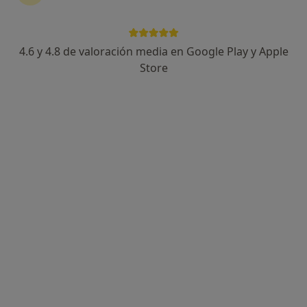
4.6 y 4.8 de valoración media en Google Play y Apple
Dr. Gabriele Di Falco
Store
·
Ver más
Dentista
34 opiniones
Carrer de Barcelona, 3-5, Granollers
•
Mapa
Dunia Institut Dental
Primera visita Odontología
50 €
Este especialista no ofrece reserva de cita online en esta dirección.
Pedir una cita