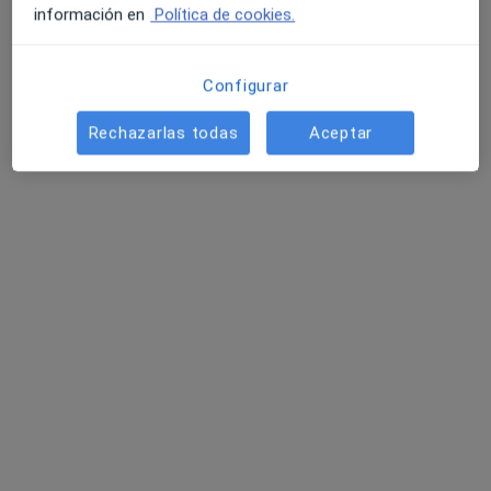
Pedir una cita
información en
Política de cookies.
Configurar
Rechazarlas todas
Aceptar
Stephanie Pallas Tomas
·
Ver más
Dentista
6 opiniones
Carrer Bertran de Seva 58, Granollers
•
Mapa
Dental Clinic Dra. Lecuna Fourcade - Granollers
Primera visita Odontología
Servicio gratuito
Este especialista no ofrece reserva de cita online en esta dirección.