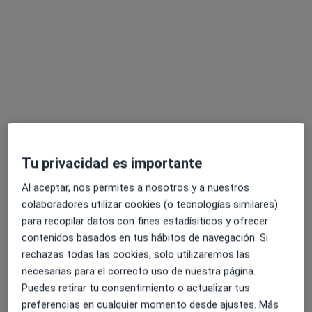
Mostrar perfil
Tu privacidad es importante
Dra. Claudia Florez García
Al aceptar, nos permites a nosotros y a nuestros
·
Ver más
Dentista
colaboradores utilizar cookies (o tecnologías similares)
1 opinión
para recopilar datos con fines estadísiticos y ofrecer
Carrer de Girona 75, Granollers
•
Mapa
contenidos basados en tus hábitos de navegación. Si
Dental estudio
rechazas todas las cookies, solo utilizaremos las
Primera visita Odontología
Precio sin especificar
necesarias para el correcto uso de nuestra página.
Puedes retirar tu consentimiento o actualizar tus
Este especialista no ofrece reserva de cita online en esta dirección.
preferencias en cualquier momento desde ajustes. Más