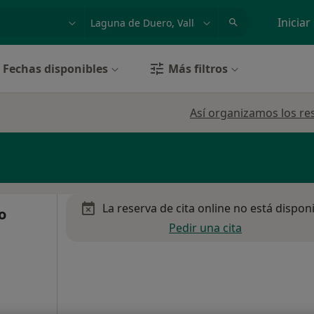
dad, enfermedad o nombre
p. ej. Madrid
Iniciar
Fechas disponibles
Más filtros
Así organizamos los re
La reserva de cita online no está dispon
o
Pedir una cita