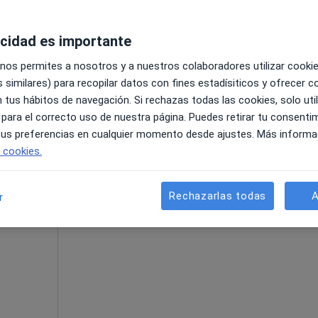
pa
ia
acidad es importante
 gratuito
 nos permites a nosotros y a nuestros colaboradores utilizar cooki
 similares) para recopilar datos con fines estadísiticos y ofrecer 
 tus hábitos de navegación. Si rechazas todas las cookies, solo uti
 para el correcto uso de nuestra página. Puedes retirar tu consenti
 tus preferencias en cualquier momento desde ajustes. Más informa
aguna de Duero, Valladolid, en zonas cercanas a tu búsque
e cookies.
La reserva de cita online no está dispon
Rechazarlas todas
A
r
Pedir una cita