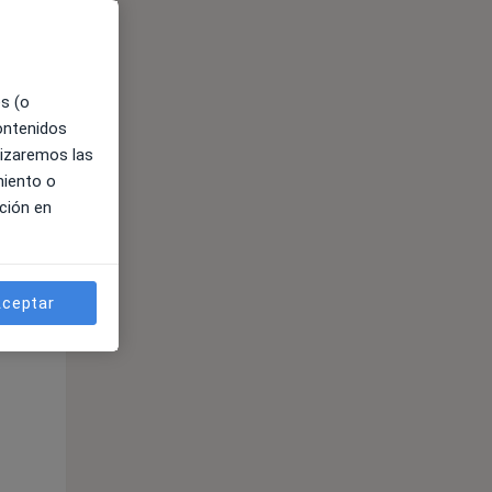
es (o
contenidos
lizaremos las
miento o
ción en
da
ible
ceptar