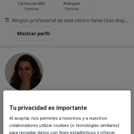
Carrascosa Milo
Rodríguez
Dentista
Dentista
Ningún profesional de este centro tiene citas disponibles
Mostrar perfil
Dra. Belén Balbontín Rodríguez
Tu privacidad es importante
·
Ver más
Dentista, Dentista infantil
79 opiniones
Al aceptar, nos permites a nosotros y a nuestros
colaboradores utilizar cookies (o tecnologías similares)
Avenida de Menéndez Pelayo 38, 1º i, Madrid
•
Mapa
para recopilar datos con fines estadísiticos y ofrecer