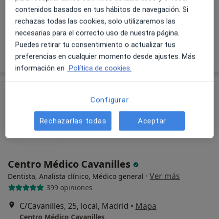
Clínica Dental Dr. Carrascosa
contenidos basados en tus hábitos de navegación. Si
Primera visita Odontología
Servicio gratuito
rechazas todas las cookies, solo utilizaremos las
Este especialista no ofrece reserva de cita online en esta dirección.
necesarias para el correcto uso de nuestra página.
Puedes retirar tu consentimiento o actualizar tus
Pedir una cita
preferencias en cualquier momento desde ajustes. Más
información en
Política de cookies.
Configurar
Rechazarlas todas
Aceptar
Centro Médico Cavanilles
·
Ver más
Dentista, Analista clínico, Médico general
399 opiniones
C/Cavanilles, 25, local, Madrid
•
Mapa
Centro Médico Cavanilles