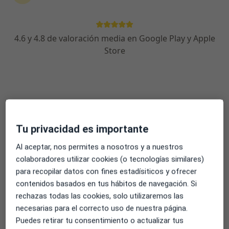
Avenida Juan Carlos I 13, local 54, Alcalá de Henares
•
Mapa
Clínica Dermaimagen
4.6 y 4.8 de valoración media en Google Play y Apple
Acepta Caser
Store
Primera visita Dermatología
Este especialista no ofrece reserva de cita online en esta dirección.
Pedir una cita
Tu privacidad es importante
Al aceptar, nos permites a nosotros y a nuestros
colaboradores utilizar cookies (o tecnologías similares)
para recopilar datos con fines estadísiticos y ofrecer
contenidos basados en tus hábitos de navegación. Si
rechazas todas las cookies, solo utilizaremos las
necesarias para el correcto uso de nuestra página.
Dra. Esther De Eusebio Murillo
Puedes retirar tu consentimiento o actualizar tus