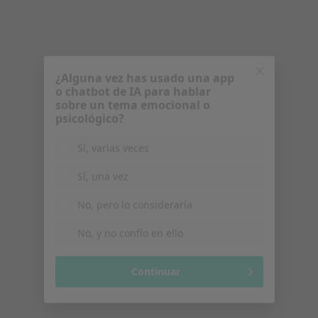
psicológico?
Sí, varias veces
Sí, una vez
No, pero lo consideraría
Dra. BELEN ENCABO DURAN
No, y no confío en ello
Dermatólogo
3 opiniones
Continuar
Acepta Caser
Consulta online
Este especialista no ofrece reserva de cita online en esta dirección.
Pedir una cita
Búsquedas relacionadas