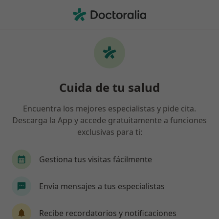
Men
Dermatólogo • Alcalá de Henares, Madrid
Filtros
Seguro:
Caser
Map
Dermatólogos de Caser en Alcalá de
Cuida de tu salud
Henares
Así organizamos los resultados
Encuentra los mejores especialistas y pide cita.
Descarga la App y accede gratuitamente a funciones
exclusivas para ti:
Gestiona tus visitas fácilmente
Envía mensajes a tus especialistas
Dra. Adriana Martin Fuentes
Recibe recordatorios y notificaciones
Dermatóloga