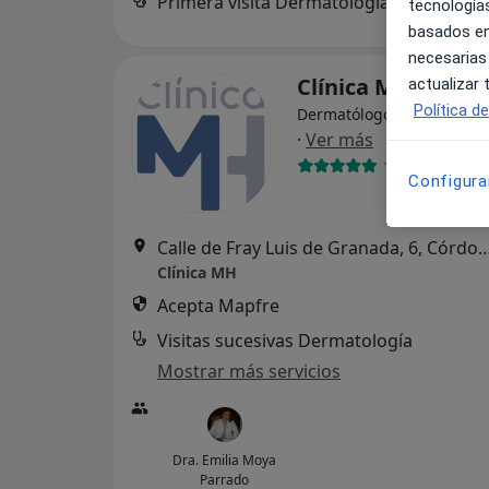
Primera visita Dermatología
tecnologías
basados en
necesarias
Clínica MH
actualizar
Política d
Dermatólogo, Cardiólogo, 
·
Ver más
1350 opinione
Configura
Calle de Fray Luis de Granada, 
Clínica MH
Acepta Mapfre
Visitas sucesivas Dermatología
Mostrar más servicios
Dra. Emilia Moya
Parrado