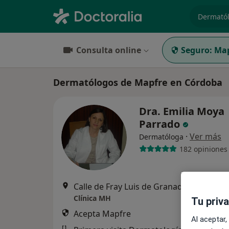
especiali
Consulta online
Seguro:
Map
Dermatólogos de Mapfre en Córdoba
Dra. Emilia Moya
Parrado
·
Ver más
Dermatóloga
182 opiniones
Calle de Fray Luis de Granada, 
Clínica MH
Tu priv
Acepta Mapfre
Al aceptar,