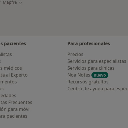
Mapfre
d
biar de ciudad
Cambiar de ciudad
os pacientes
Para profesionales
listas
Precios
s
Servicios para especialistas
s médicos
Servicios para clínicas
ta al Experto
Noa Notes
nuevo
amentos
Recursos gratuitos
os
Centro de ayuda para especi
medades
tas Frecuentes
ión para móvil
ara pacientes