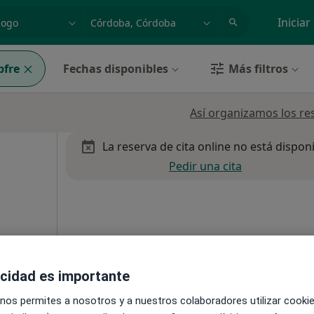
dad, enfermedad o nombre
p. ej. Madrid
Iniciar
fre
Fechas disponibles
Más filtros
Así organizamos los re
La reserva de cita online no está dispon
Pedir una cita
6, Córdoba
•
Mapa
acidad es importante
 nos permites a nosotros y a nuestros colaboradores utilizar cooki