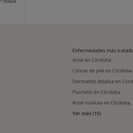
•
Mapa
Enfermedades más tratad
Acné en Córdoba
Cáncer de piel en Córdoba
Dermatitis atópica en Cór
Psoriasis en Córdoba
Acné rosácea en Córdoba
Ver más (15)
ialistas de Mapfre
Más en esta catego