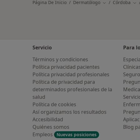
Página De Inicio
Dermatólogo
Córdoba
Cambiar de ciuda
Cam
Servicio
Para l
Términos y condiciones
Especia
Política privacidad pacientes
Clínica
Política privacidad profesionales
Seguro
Política de privacidad para
Pregun
determinados profesionales de la
Medic
salud
Servici
Política de cookies
Enfer
Así organizamos los resultados
Pregun
Accesibilidad
Aplicac
Quiénes somos
Blog p
Empleos
Nuevas posiciones