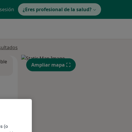
 sesión
¿Eres profesional de la salud?
sultados
ible
Ampliar mapa
es (o