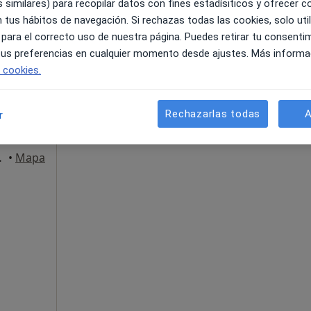
 similares) para recopilar datos con fines estadísiticos y ofrecer 
 tus hábitos de navegación. Si rechazas todas las cookies, solo uti
 para el correcto uso de nuestra página. Puedes retirar tu consenti
La reserva de cita online no está dispon
 tus preferencias en cualquier momento desde ajustes. Más informa
Mostrar perfil
e cookies.
Psicólogo
s
Rechazarlas todas
A
r
6, Córdoba
•
Mapa