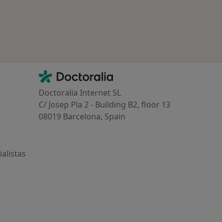
Contacto
Doctoralia - Página de inicio
Doctoralia Internet SL
C/ Josep Pla 2 - Building B2, floor 13
08019 Barcelona, Spain
alistas