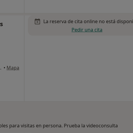
La reserva de cita online no está dispon
s
Pedir una cita
 (local 1), Córdoba
•
Mapa
bles para visitas en persona. Prueba la videoconsulta