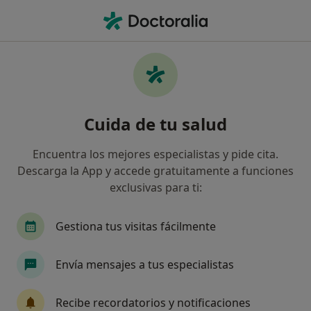
Men
Dermatólogo • Villa De Vallecas, Madrid, Madrid
Filtros
Seguro
Mapa
Dermatólogos en Villa De Vallecas, Madrid
Cuida de tu salud
Así organizamos los resultados
Encuentra los mejores especialistas y pide cita.
Descarga la App y accede gratuitamente a funciones
¿Cuál es tu compañía aseguradora?
exclusivas para ti:
Adeslas
Asisa
Sanitas
DKV Seguros
Gestiona tus visitas fácilmente
Envía mensajes a tus especialistas
Recibe recordatorios y notificaciones