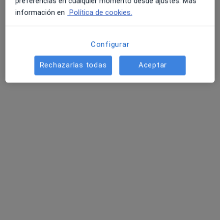
preferencias en cualquier momento desde ajustes. Más
información en
Política de cookies.
Opción de pago online
Configurar
Dr. Enrico Giorgio Morales Tedone
·
Ver más
Rechazarlas todas
Aceptar
Dermatólogo
75 opiniones
Consulta online
95 €
Este especialista no ofrece reserva de cita online en esta dirección.
Pedir una cita