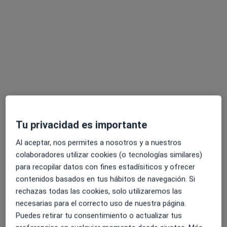
Opción de pago online
Dr. Pablo Martín Carrasco
·
Ver más
Dermatólogo
197 opiniones
Seguimiento online
55 €
Tu privacidad es importante
Este especialista no ofrece reserva de cita online en esta dirección.
Al aceptar, nos permites a nosotros y a nuestros
Pedir una cita
colaboradores utilizar cookies (o tecnologías similares)
para recopilar datos con fines estadísiticos y ofrecer
contenidos basados en tus hábitos de navegación. Si
rechazas todas las cookies, solo utilizaremos las
necesarias para el correcto uso de nuestra página.
Puedes retirar tu consentimiento o actualizar tus