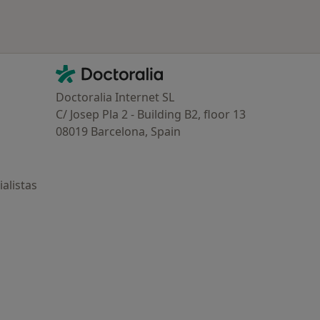
Contacto
Doctoralia - Página de inicio
Doctoralia Internet SL
C/ Josep Pla 2 - Building B2, floor 13
08019 Barcelona, Spain
alistas