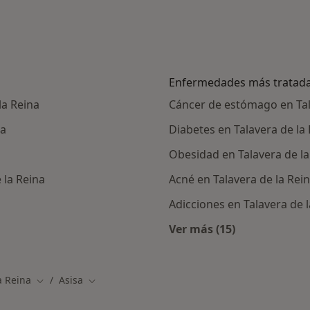
Enfermedades más tratad
la Reina
Cáncer de estómago en Tal
na
Diabetes en Talavera de la
Obesidad en Talavera de la
 la Reina
Acné en Talavera de la Rei
Adicciones en Talavera de 
Ver más (15)
alistas de Asisa
Más en esta catego
a Reina
Asisa
Cambiar de ciudad
Cambiar de ciudad