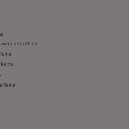
as
avera de la Reina
 Reina
 Reina
na
la Reina
ría: Enfermedades más tratadas