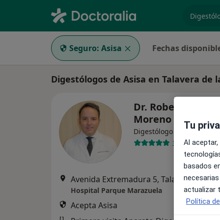
especiali
Seguro:
Asisa
Fechas disponibl
Digestólogos de Asisa en Talavera de l
Dr. Roberto Pozo
Moreno
Tu priv
·
Ver más
Digestólogo
Al aceptar,
314 opiniones
tecnologías
basados en
necesarias
Avenida Extremadura 5, Talavera de la Reina
actualizar
Hospital Parque Marazuela
Política d
Acepta Asisa