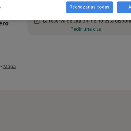
Rechazarlas todas
A
r
La reserva de cita online no está dispon
ero
Pedir una cita
•
Mapa