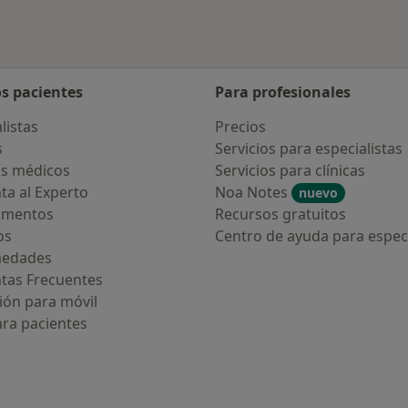
os pacientes
Para profesionales
listas
Precios
s
Servicios para especialistas
s médicos
Servicios para clínicas
ta al Experto
Noa Notes
nuevo
amentos
Recursos gratuitos
os
Centro de ayuda para especi
medades
tas Frecuentes
ión para móvil
ara pacientes