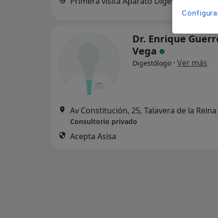
Primera visita Aparato Digestivo
Configura
Dr. Enrique Guerr
Vega
·
Ver más
Digestólogo
Av Constitución, 25, Talavera de la Reina
Consultorio privado
Acepta Asisa