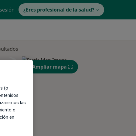
 sesión
¿Eres profesional de la salud?
sultados
ible
Ampliar mapa
es (o
contenidos
lizaremos las
miento o
ción en