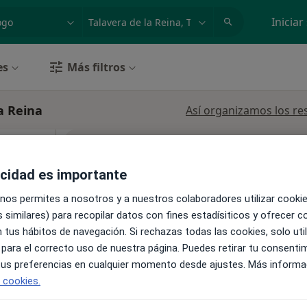
dad, enfermedad o nombre
p. ej. Madrid
Iniciar
es
Más filtros
a Reina
Así organizamos los re
La reserva de cita online no está dispon
Pedir una cita
acidad es importante
 nos permites a nosotros y a nuestros colaboradores utilizar cooki
 similares) para recopilar datos con fines estadísiticos y ofrecer 
 tus hábitos de navegación. Si rechazas todas las cookies, solo uti
 para el correcto uso de nuestra página. Puedes retirar tu consenti
•
Mapa
 tus preferencias en cualquier momento desde ajustes. Más informa
e cookies.