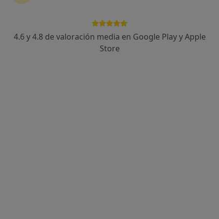
4.6 y 4.8 de valoración media en Google Play y Apple
Dr. Iñigo Martinez de Lizarduy Alvarez
Store
·
Ver más
Dermatólogo, Dermatólogo infantil
281 opiniones
Kolon Pasealekua 62, Donostia-San Sebastián
•
Mapa
Consultorio privado
Acepta Santa Lucía
Control y prevención de lunares y pecas
Este especialista no ofrece reserva de cita online en esta dirección.
Pedir una cita