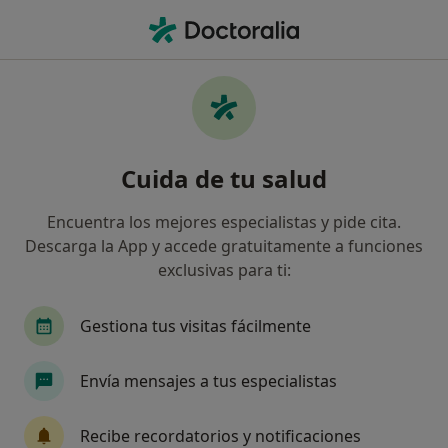
Men
Santa Lucía • Donostia-San Sebastián, Guipúzcoa
Filtros
Seguro:
Santa Lucía
Especialistas de Santa Lucía en Donostia-
Cuida de tu salud
San Sebastián
Así organizamos los resultados
Encuentra los mejores especialistas y pide cita.
Descarga la App y accede gratuitamente a funciones
exclusivas para ti:
¿Qué especialidad estás buscando?
Dermatólogo
Dermatólogo infantil
Gestiona tus visitas fácilmente
Envía mensajes a tus especialistas
Recibe recordatorios y notificaciones