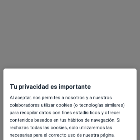
Dr. Guillermo Larrañaga Safontas
Cirujano cardiovascular
8 opiniones
HOSPITAL QUIRON SALUD - SAN SEBASTIÁN, Donostia-San Sebastian
•
Mapa
Consultorio privado
Acepta Santa Lucía
Tu privacidad es importante
Visita Cirugía Cardiovascular
Al aceptar, nos permites a nosotros y a nuestros
Este especialista no ofrece reserva de cita online en esta dirección.
colaboradores utilizar cookies (o tecnologías similares)
para recopilar datos con fines estadísiticos y ofrecer
Pedir una cita
contenidos basados en tus hábitos de navegación. Si
rechazas todas las cookies, solo utilizaremos las
necesarias para el correcto uso de nuestra página.