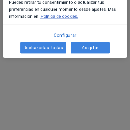
Puedes retirar tu consentimiento o actualizar tus
preferencias en cualquier momento desde ajustes. Más
información en
Política de cookies.
Configurar
Dr. Fernando Janín Mendía
Rechazarlas todas
Aceptar
Reumatólogo
Av. de la Zurriola, 6-2ºDcha., Donostia-San Sebastian
•
Mapa
Consultorio privado
Acepta Santa Lucía
Primera visita Reumatología
Este especialista no ofrece reserva de cita online en esta dirección.
Pedir una cita