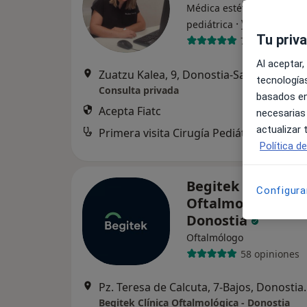
Médica estética, Cirujana
·
Ver más
pediátrica
Tu priv
7 opiniones
Al aceptar,
Zuatzu Kalea, 9, Donostia-San Sebastián
tecnologías
Consulta privada
basados en
Acepta Fiatc
necesarias
actualizar
Primera visita Cirugía Pediátrica
Política d
Begitek Clínica
Configura
Oftalmológica -
Donostia
Oftalmólogo
58 opiniones
Pz. Teresa de Calcut
Begitek Clínica Oftalmológica - Donostia