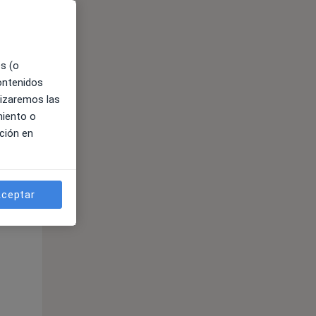
es (o
contenidos
lizaremos las
miento o
ción en
ible
ceptar