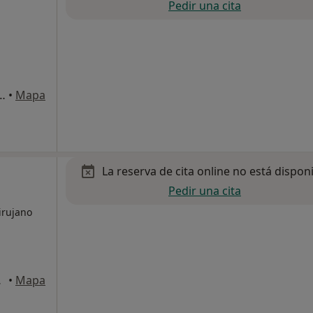
Pedir una cita
. Virgen Del Pilar, Donostia-San Sebastian
•
Mapa
La reserva de cita online no está dispon
Pedir una cita
irujano
bastian
•
Mapa