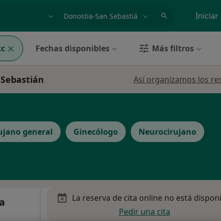
dad, enfermedad o nombre
p. ej. Madrid
Iniciar
tc
Fechas disponibles
Más filtros
 Sebastián
Así organizamos los re
ujano general
Ginecólogo
Neurocirujano
La reserva de cita online no está dispon
ea
Pedir una cita