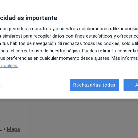
acidad es importante
 nos permites a nosotros y a nuestros colaboradores utilizar cooki
•
Mapa
 similares) para recopilar datos con fines estadísiticos y ofrecer 
 tus hábitos de navegación. Si rechazas todas las cookies, solo uti
 para el correcto uso de nuestra página. Puedes retirar tu consenti
 tus preferencias en cualquier momento desde ajustes. Más informa
e cookies.
La reserva de cita online no está dispon
Rechazarlas todas
A
r
Mostrar perfil
a, 7-Bajos, Donostia-San Sebastian
•
Mapa