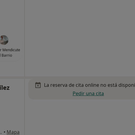
ier Mendicute
l Barrio
La reserva de cita online no está dispon
ílez
Pedir una cita
onostia-San Sebastián
•
Mapa