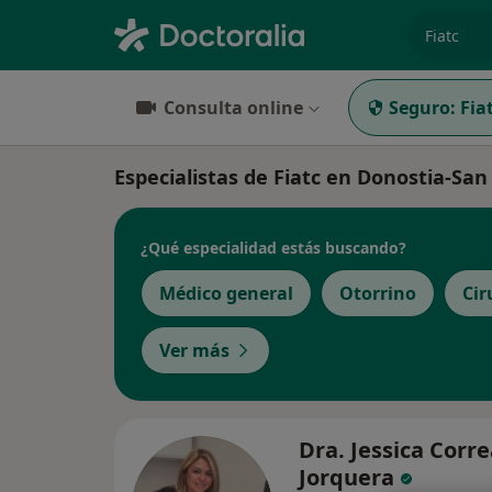
especiali
Consulta online
Seguro:
Fia
Especialistas de Fiatc en Donostia-San
¿Qué especialidad estás buscando?
Médico general
Otorrino
Cir
Ver más
Dra. Jessica Corr
Jorquera