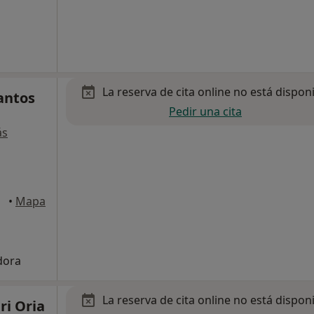
La reserva de cita online no está dispon
antos
Pedir una cita
ás
•
Mapa
adora
La reserva de cita online no está dispon
ri Oria