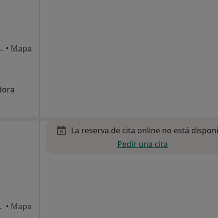
món 174, Donostia-San Sebastian
•
Mapa
adora
La reserva de cita online no está dispon
Pedir una cita
tia-San Sebastian
•
Mapa