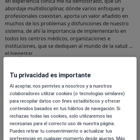
Mi experiencia clínica me ha demostrado, que un
abordaje multidisciplinar, dónde varios enfoques y
profesionales coexistan, aporta un valor añadido en
muchos de los problemas y disfunciones de nuestro
sistema, de ahí la importancia de implementarlo en
todos los centros médicos, organizaciones e
instituciones, que se dediquen al mundo de la salud y
el bienestar.
Sobre mí
ver más
Especialista en:
Tu privacidad es importante
Deportiva
Osteopatía
Al aceptar, nos permites a nosotros y a nuestros
Terapias manuales
colaboradores utilizar cookies (o tecnologías similares)
Dolor crónico
para recopilar datos con fines estadísiticos y ofrecer
contenidos basados en tus hábitos de navegación. Si
Tipos de consulta
rechazas todas las cookies, solo utilizaremos las
Presencial
Ver direcciones (1)
necesarias para el correcto uso de nuestra página.
Puedes retirar tu consentimiento o actualizar tus
Fotos y vídeos
preferencias en cualquier momento desde ajustes. Más