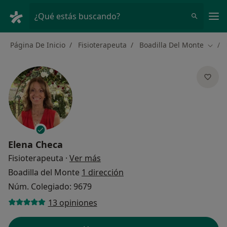
Men
¿Qué estás buscando?
Página De Inicio
Fisioterapeuta
Boadilla Del Monte
Cambi
Elena Checa
sobre las especializaciones
Fisioterapeuta
·
Ver más
Boadilla del Monte
1 dirección
Núm. Colegiado: 9679
13 opiniones