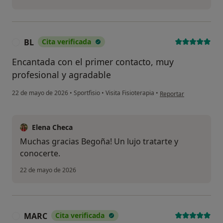
BL
Cita verificada
B
Encantada con el primer contacto, muy
profesional y agradable
en opinión del usuario
22 de mayo de 2026
•
Sportfisio
•
Visita Fisioterapia
•
Reportar
Elena Checa
Muchas gracias Begoña! Un lujo tratarte y
conocerte.
22 de mayo de 2026
MARC
Cita verificada
M