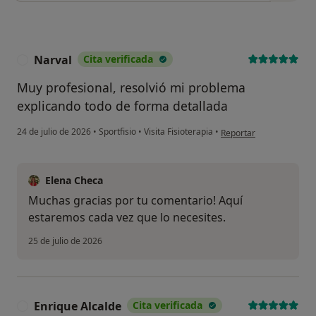
Narval
Cita verificada
N
Muy profesional, resolvió mi problema
explicando todo de forma detallada
en opinión del usuario N
24 de julio de 2026
•
Sportfisio
•
Visita Fisioterapia
•
Reportar
Elena Checa
Muchas gracias por tu comentario! Aquí
estaremos cada vez que lo necesites.
25 de julio de 2026
Enrique Alcalde
Cita verificada
E