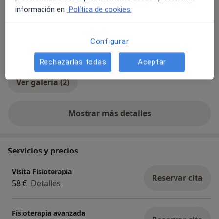
información en
Política de cookies.
Configurar
Rechazarlas todas
Aceptar
Ver galería (2)
Mostrar más detalles
sobre la experiencia
Servicios y precios
Visita Fisioterapia
Reservar cita
58 €
Detalles
Fisioterapia avanzada