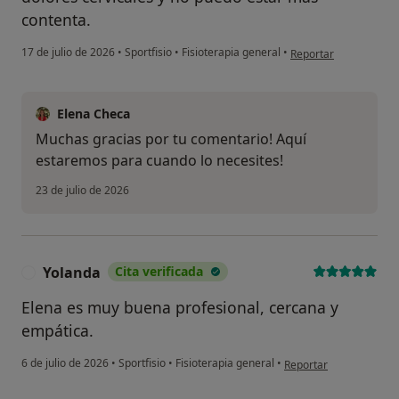
contenta.
en opinión del usuari
17 de julio de 2026
•
Sportfisio
•
Fisioterapia general
•
Reportar
Elena Checa
Muchas gracias por tu comentario! Aquí
estaremos para cuando lo necesites!
23 de julio de 2026
Yolanda
Cita verificada
Y
Elena es muy buena profesional, cercana y
empática.
en opinión del usuario
6 de julio de 2026
•
Sportfisio
•
Fisioterapia general
•
Reportar