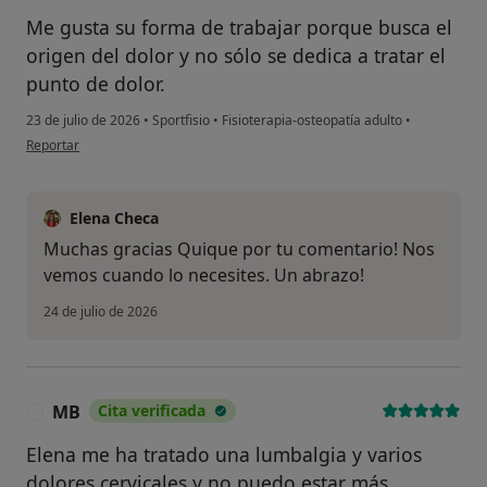
Me gusta su forma de trabajar porque busca el
origen del dolor y no sólo se dedica a tratar el
punto de dolor.
23 de julio de 2026
•
Sportfisio
•
Fisioterapia-osteopatía adulto
•
en opinión del usuario Enrique Alcalde
Reportar
Elena Checa
Muchas gracias Quique por tu comentario! Nos
vemos cuando lo necesites. Un abrazo!
24 de julio de 2026
MB
Cita verificada
M
Elena me ha tratado una lumbalgia y varios
dolores cervicales y no puedo estar más