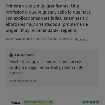
Primera visita y muy gratificante. Una
profesional que le gusta y sabe lo que hace,
con explicaciones detalladas, anamnesis y
abordajes muy orientados al problema de
origen. Muy recomendable, repetiré.
en opinión del usuari
16 de mayo de 2026
•
Sportfisio
•
Visita Fisioterapia
•
Reportar
Elena Checa
Muchísimas gracias por tu comentario y
confianza. Seguiremos trabajando así. Un
abrazo.
18 de mayo de 2026
Rosa
Cita verificada
R