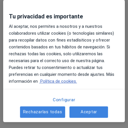
Dra. Beatriz López Muñoz
Tu privacidad es importante
Endocrino
Al aceptar, nos permites a nosotros y a nuestros
1 opinión
colaboradores utilizar cookies (o tecnologías similares)
Avinguda de Dénia, 103, Alacant, Alicante, Alicante
•
Mapa
para recopilar datos con fines estadísiticos y ofrecer
Clínica HLA Vistahermosa
contenidos basados en tus hábitos de navegación. Si
Acepta Asisa
rechazas todas las cookies, solo utilizaremos las
necesarias para el correcto uso de nuestra página.
Consulta online
Puedes retirar tu consentimiento o actualizar tus
Este especialista no ofrece reserva de cita online en esta dirección.
preferencias en cualquier momento desde ajustes. Más
información en
Política de cookies.
Pedir una cita
Configurar
Rechazarlas todas
Aceptar