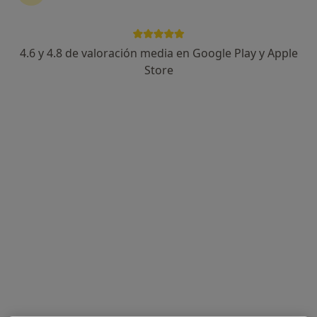
10 opiniones
Dirección 1
Dirección 2
4.6 y 4.8 de valoración media en Google Play y Apple
Store
Calle Pintor Cabrera 8, Alicante
•
Mapa
Centro Médico Estación
Acepta Asisa
Visita Endocrinología
Este especialista no ofrece reserva de cita online en esta dirección.
Pedir una cita