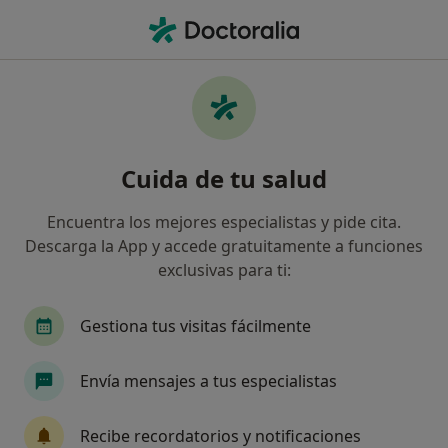
Men
Endocrino • Alicante, Alicante
Filtros
Seguro:
Asisa
Map
Endocrinos de Asisa en Alicante
Cuida de tu salud
Así organizamos los resultados
Encuentra los mejores especialistas y pide cita.
Descarga la App y accede gratuitamente a funciones
exclusivas para ti:
Gestiona tus visitas fácilmente
Envía mensajes a tus especialistas
Dra. María Teresa Laín Alonso
·
Ver más
Endocrina
Recibe recordatorios y notificaciones