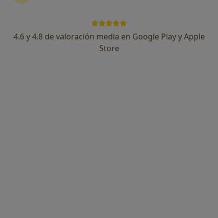
10 opiniones
Calle Diego de Velázquez 1, Pozuelo de Alarcón
•
Mapa
Hospital Universitario Quiron Madrid
4.6 y 4.8 de valoración media en Google Play y Apple
Acepta Adeslas
Store
Este especialista no ofrece reserva de cita online en esta dirección.
Pedir una cita
José Ramón Calle Fernández
·
Ver más
Endocrino
186 opiniones