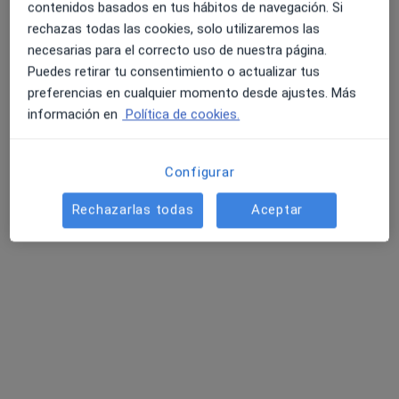
Dr. Victor Viedma Torres
contenidos basados en tus hábitos de navegación. Si
·
Ver más
Endocrino
rechazas todas las cookies, solo utilizaremos las
21 opiniones
necesarias para el correcto uso de nuestra página.
Puedes retirar tu consentimiento o actualizar tus
Calle de Ayala 108, Madrid
•
Mapa
preferencias en cualquier momento desde ajustes. Más
Clínica Vitale MEHD
información en
Política de cookies.
Acepta Adeslas
Primera visita Endocrinología
Configurar
Este especialista no ofrece reserva de cita online en esta dirección.
Rechazarlas todas
Aceptar
Pedir una cita