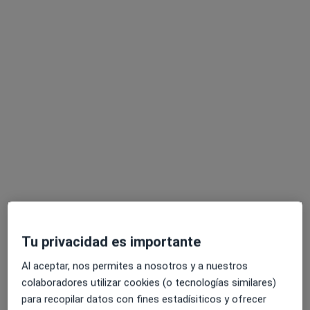
3980 opiniones
Calle de Montesa 15 - Meprysa, Madrid
•
Mapa
Inmunomet
Acepta Adeslas
Visita Endocrinología
Ningún profesional de este centro tiene citas disponibles
Mostrar perfil
Tu privacidad es importante
Al aceptar, nos permites a nosotros y a nuestros
colaboradores utilizar cookies (o tecnologías similares)
para recopilar datos con fines estadísiticos y ofrecer