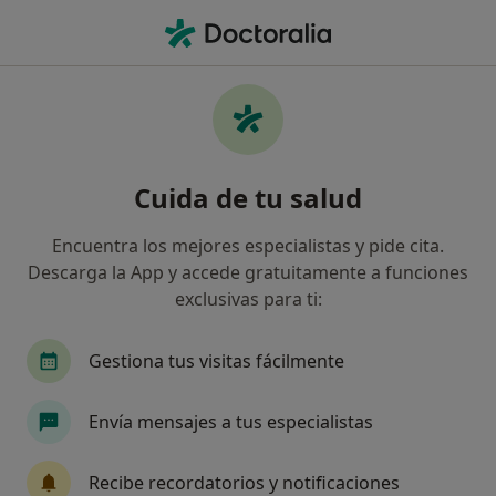
Men
Endocrino • Madrid, Madrid
Filtros
Seguro:
Adeslas
M
Endocrinos de Adeslas en Madrid
Cuida de tu salud
Así organizamos los resultados
Encuentra los mejores especialistas y pide cita.
Descarga la App y accede gratuitamente a funciones
exclusivas para ti:
Gestiona tus visitas fácilmente
Envía mensajes a tus especialistas
Dr. José Fernando Marín Diez
·
Ver más
Endocrino
Recibe recordatorios y notificaciones