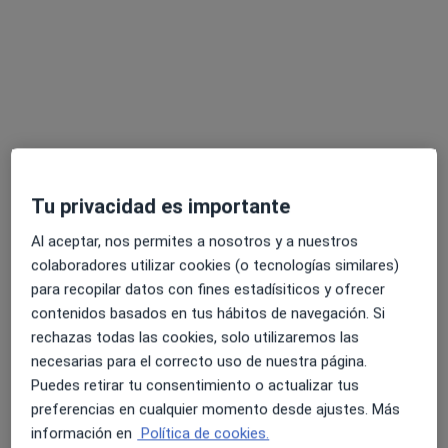
Clínica Madrid - Paseo de la Castellana
·
Ver más
Alergólogo, Analista clínico, Digestólogo
Tu privacidad es importante
1094 opiniones
Al aceptar, nos permites a nosotros y a nuestros
Paseo de la Castellana 170, Madrid
•
Mapa
colaboradores utilizar cookies (o tecnologías similares)
Clínica Madrid - Paseo de la Castellana
para recopilar datos con fines estadísiticos y ofrecer
Acepta Adeslas
contenidos basados en tus hábitos de navegación. Si
rechazas todas las cookies, solo utilizaremos las
necesarias para el correcto uso de nuestra página.
Puedes retirar tu consentimiento o actualizar tus
Dr. Jorge Bejarano
preferencias en cualquier momento desde ajustes. Más
Gandarilla
Cardiólogo
información en
Política de cookies.