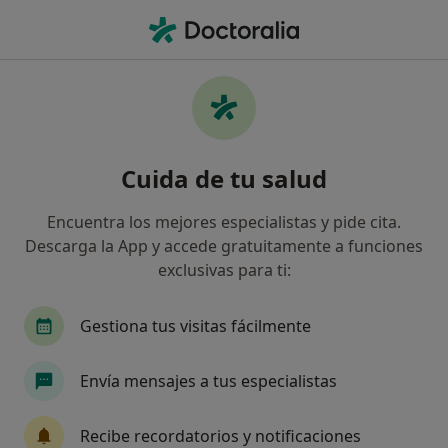
Men
Cardiólogo • Madrid, Madrid
Filtros
Seguro:
Adeslas
M
Cardiólogos de Adeslas en Madrid
Cuida de tu salud
Así organizamos los resultados
Encuentra los mejores especialistas y pide cita.
Descarga la App y accede gratuitamente a funciones
exclusivas para ti:
Gestiona tus visitas fácilmente
Envía mensajes a tus especialistas
Opción de pago online
Dr. José Luis Merino Llorens
Recibe recordatorios y notificaciones