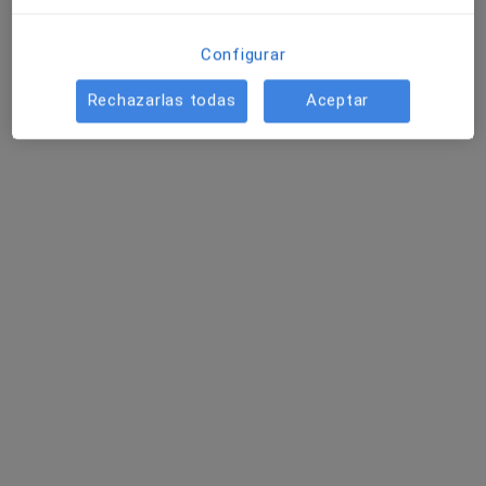
Ningún profesional de este centro tiene citas disponibles
Configurar
Mostrar perfil
Rechazarlas todas
Aceptar
Dr. Jorge Bejarano Gandarilla
·
Ver más
Cardiólogo
83 opiniones
Dirección 1
Dirección 2
Dirección 3