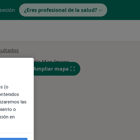
 sesión
¿Eres profesional de la salud?
sultados
Ampliar mapa
es (o
contenidos
lizaremos las
ible
miento o
ción en