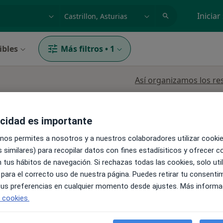
dad, enfermedad o nombre
p. ej. Madrid
Iniciar
ibles
Más filtros
•
1
Así organizamos los re
acidad es importante
 nos permites a nosotros y a nuestros colaboradores utilizar cooki
 similares) para recopilar datos con fines estadísiticos y ofrecer 
 tus hábitos de navegación. Si rechazas todas las cookies, solo uti
La reserva de cita online no está dispon
 para el correcto uso de nuestra página. Puedes retirar tu consenti
ez-
 tus preferencias en cualquier momento desde ajustes. Más informa
Pedir una cita
e cookies.