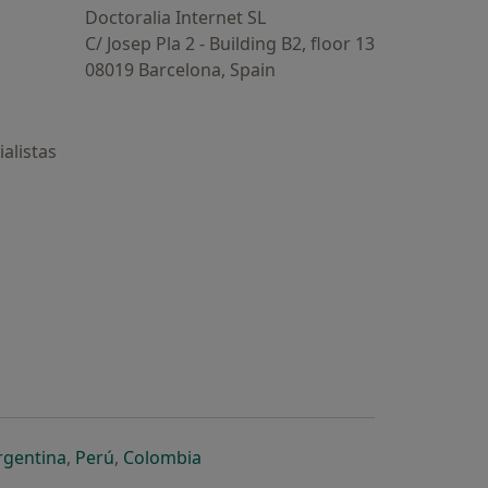
Doctoralia Internet SL
C/ Josep Pla 2 - Building B2, floor 13
08019 Barcelona, Spain
alistas
estaña
 nueva pestaña
n una nueva pestaña
 abre en una nueva pestaña
se abre en una nueva pestaña
se abre en una nueva pestaña
se abre en una nueva pestaña
rgentina
,
Perú
,
Colombia