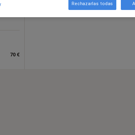
Rechazarlas todas
A
r
70 €