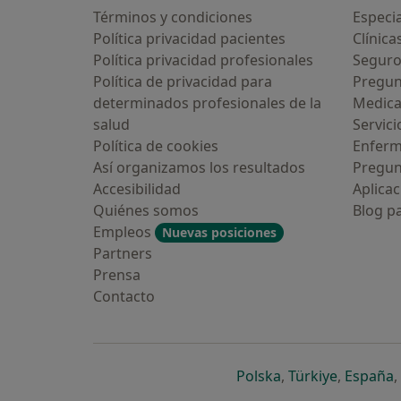
Términos y condiciones
Especia
Política privacidad pacientes
Clínica
Política privacidad profesionales
Seguro
Política de privacidad para
Pregun
determinados profesionales de la
Medic
salud
Servici
Política de cookies
Enfer
Así organizamos los resultados
Pregun
Accesibilidad
Aplicac
Quiénes somos
Blog p
Empleos
Nuevas posiciones
Partners
Prensa
Contacto
se abre en una n
se abre 
s
Polska
,
Türkiye
,
España
,