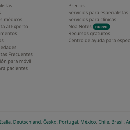
listas
Precios
s
Servicios para especialistas
s médicos
Servicios para clínicas
ta al Experto
Noa Notes
nuevo
amentos
Recursos gratuitos
os
Centro de ayuda para especi
medades
tas Frecuentes
ión para móvil
ara pacientes
ueva pestaña
en una nueva pestaña
e abre en una nueva pestaña
se abre en una nueva pestaña
se abre en una nueva pestaña
se abre en una nueva pestaña
se abre en una nueva p
se abre en una
se abre e
se
Italia
,
Deutschland
,
Česko
,
Portugal
,
México
,
Chile
,
Brasil
,
A