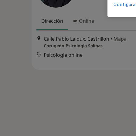
Configura
Dirección
Online
Calle Pablo Laloux, Castrillon
•
Mapa
Corugedo Psicología Salinas
Psicología online