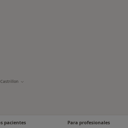
Castrillon
iar de ciudad
Cambiar de ciudad
os pacientes
Para profesionales