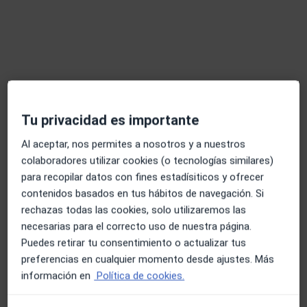
Pedir una cita
Tu privacidad es importante
Al aceptar, nos permites a nosotros y a nuestros
colaboradores utilizar cookies (o tecnologías similares)
Dr. Francisco José Alvarado Vázquez
para recopilar datos con fines estadísiticos y ofrecer
·
Ver más
Psiquiatra
contenidos basados en tus hábitos de navegación. Si
272 opiniones
rechazas todas las cookies, solo utilizaremos las
necesarias para el correcto uso de nuestra página.
Dirección
Online
Puedes retirar tu consentimiento o actualizar tus
preferencias en cualquier momento desde ajustes. Más
Calle Valdés s/n, Puerto de Santa Maria, El
•
Mapa
información en
Política de cookies.
HOSPITAL SANTA MARÍA DEL PUERTO (PASCUAL)