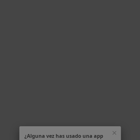
·
Ver más
Médica general, Acupuntora, Homeópata
8 opiniones
Dirección
Online
C/ Micaela Arumburu,21, Puerto de Santa Maria, El
•
Mapa
Instituto medico Sapere Aude en Centro Medico Lansys
Primera visita Homeopatía
desde 120 €
Este especialista no ofrece reserva de cita online en esta dirección.
Pedir una cita
¿Alguna vez has usado una app