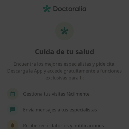
Men
Alcoholismo • Puerto Real, Cádiz
Filtros
• 1
Seguro
Mapa
Especialistas en Alcoholismo en Puerto Real
Cuida de tu salud
Así organizamos los resultados
Encuentra los mejores especialistas y pide cita.
Descarga la App y accede gratuitamente a funciones
¿Qué especialidad estás buscando?
exclusivas para ti:
Psicólogo
Psiquiatra
Médico general
Gestiona tus visitas fácilmente
Envía mensajes a tus especialistas
Recibe recordatorios y notificaciones