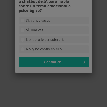
o chatbot de IA para hablar
sobre un tema emocional o
psicológico?
Francisco Toscano
·
Ver más
Psicólogo
Sí, varias veces
4 opiniones
Sí, una vez
Dirección
Online
No, pero lo consideraría
No, y no confío en ello
Avenida Ana de Viya 5, Edicificio Nereida 3º Planta, Cádiz
•
Mapa
CONSULTA DE FRANCISCO TOSCANO SANTANDREU
Continuar
Consulta online
desde 70 €
Este especialista no ofrece reserva de cita online en esta dirección.
Pedir una cita