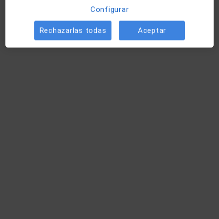
Visitas sucesivas Psiquiatría
100 €
Configurar
Este especialista no ofrece reserva de cita online en esta dirección.
Rechazarlas todas
Aceptar
Pedir una cita
Alba Sueiro Domínguez
·
Ver más
Psicóloga
40 opiniones
Calle Cielos, 12, Puerto de Santa Maria, El
•
Mapa
Integra Salud: Centro de Rehabilitación Funcional
Consulta online
Servicio gratuito