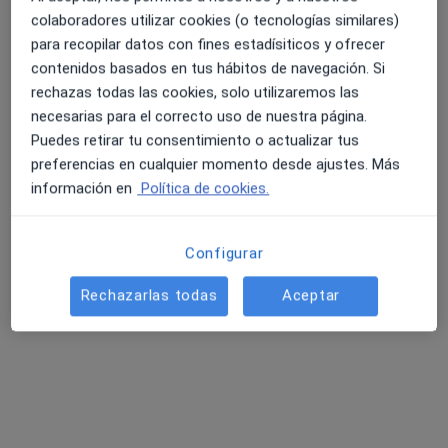
colaboradores utilizar cookies (o tecnologías similares)
para recopilar datos con fines estadísiticos y ofrecer
contenidos basados en tus hábitos de navegación. Si
4.6 y 4.8 de valoración media en Google Play y Apple
Clínica de Medicina Estética Paqui López
rechazas todas las cookies, solo utilizaremos las
Store
necesarias para el correcto uso de nuestra página.
Cirujano plástico, Médico estético, Dietista nutricionista
Puedes retirar tu consentimiento o actualizar tus
70 opiniones
preferencias en cualquier momento desde ajustes. Más
C. Blas Infante, 23, bajo izquierda, Úbeda
•
Mapa
información en
Política de cookies.
Clínica de Medicina Estética Paqui López
Visita Medicina Estética y Cirugía Cosmética
50 €
Configurar
Mostrar más servicios
Rechazarlas todas
Aceptar
Ningún profesional de este centro tiene citas disponibles
Mostrar perfil