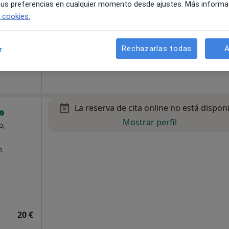
 tus preferencias en cualquier momento desde ajustes. Más informa
e cookies.
Rechazarlas todas
A
r
75 €
La reserva de cita online no está dispon
Mostrar perfil
o,
s
20 €