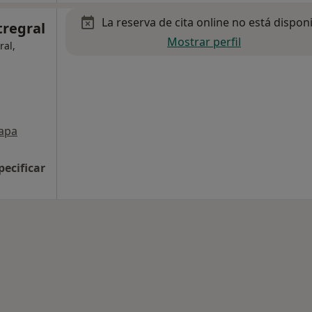
La reserva de cita online no está dispon
tregral
Mostrar perfil
ral,
apa
pecificar