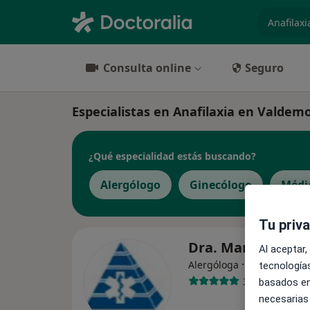
especiali
Consulta online
Seguro
Especialistas en Anafilaxia en Valdemo
¿Qué especialidad estás buscando?
Alergólogo
Ginecólogo
Médi
Tu priv
Dra. María Polo 
Al aceptar,
·
Ver más
Alergóloga
tecnologías
3 opiniones
basados en
necesarias