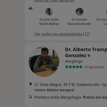
Mostrar más servicios
Dr. José Carlos
Dr. Gonzalo
Dr. Ces
Martín Rodrigo
Barrutieta Baztán
C
Ver todos los especialistas (17)
Dr. Alberto Tramp
Gonzalez
Alergólogo
14 opiniones
Cl. Vista Alegre, 35-1ºB, Valdemorillo
•
M
Centro Médico Intregral
Primera visita Alergología
Precio sin es