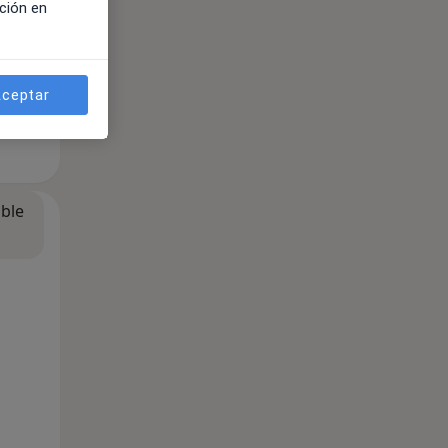
ción en
ceptar
ible