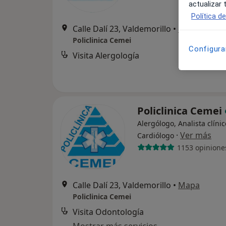
actualizar
Política d
Calle Dalí 23, Valdemorillo
•
Mapa
Policlinica Cemei
Configura
Visita Alergología
Policlinica Cemei
Alergólogo, Analista clínic
·
Ver más
Cardiólogo
1153 opinione
Calle Dalí 23, Valdemorillo
•
Mapa
Policlinica Cemei
Visita Odontología