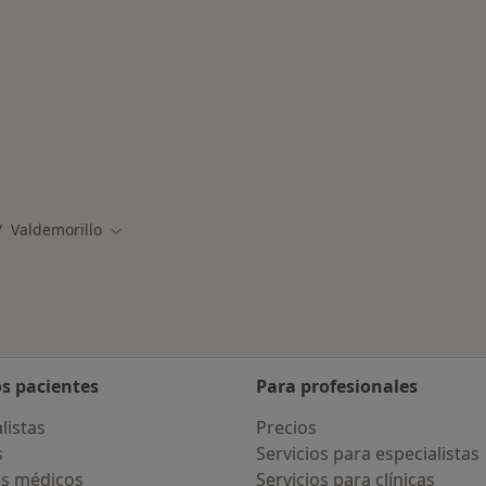
rcanas a Valdemorillo
Valdemorillo
biar de ciudad
Cambiar de ciudad
os pacientes
Para profesionales
listas
Precios
s
Servicios para especialistas
s médicos
Servicios para clínicas