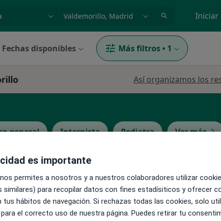
dad, enfermedad o nombre
p. ej. Madrid
Iniciar
Fechas disponibles
Más filtros
•
1
rillo
Así organizamos los re
co general
Internista
Pediatra
Ver más
acidad es importante
La reserva de cita online no está dispon
López
 nos permites a nosotros y a nuestros colaboradores utilizar cooki
Pedir una cita
 similares) para recopilar datos con fines estadísiticos y ofrecer 
 tus hábitos de navegación. Si rechazas todas las cookies, solo uti
 para el correcto uso de nuestra página. Puedes retirar tu consenti