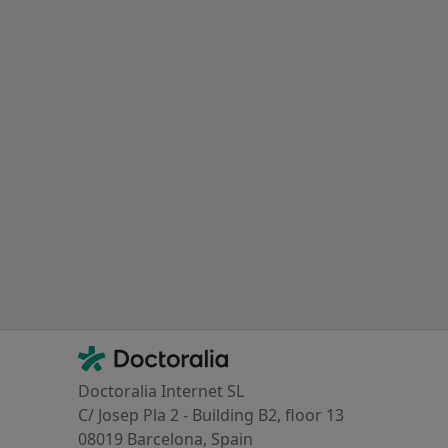
Contacto
Doctoralia - Página de inicio
Doctoralia Internet SL
C/ Josep Pla 2 - Building B2, floor 13
08019 Barcelona, Spain