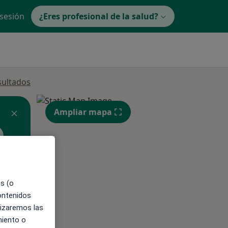
 sesión
¿Eres profesional de la salud?
sultados
Ampliar mapa
ible
es (o
contenidos
lizaremos las
miento o