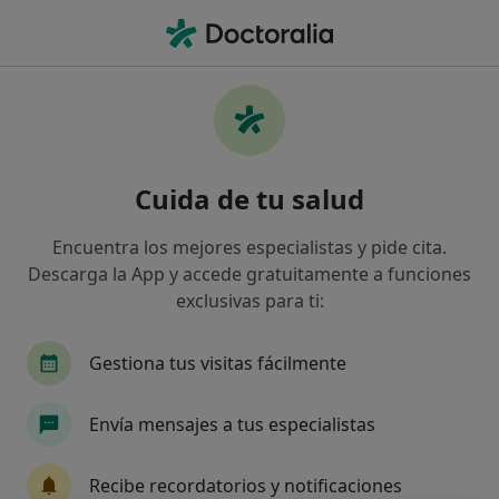
Men
Aneurisma Cerebral • Córdoba, Córdoba
Filtros
• 1
Seguro
Mapa
Especialistas en Aneurisma cerebral en
Cuida de tu salud
Córdoba
Así organizamos los resultados
Encuentra los mejores especialistas y pide cita.
Descarga la App y accede gratuitamente a funciones
exclusivas para ti:
¿Qué especialidad estás buscando?
Radiólogo
Neurocirujano
Gestiona tus visitas fácilmente
Envía mensajes a tus especialistas
Recibe recordatorios y notificaciones