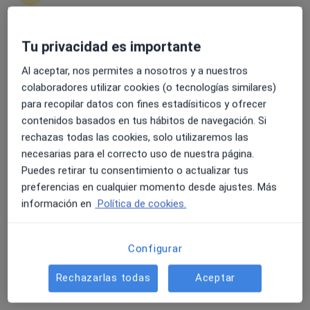
Tu privacidad es importante
4.6 y 4.8 de valoración media en Google Play y Apple
Dr. Yordy Batista
Store
Al aceptar, nos permites a nosotros y a nuestros
·
Ver más
Neurocirujano
colaboradores utilizar cookies (o tecnologías similares)
59 opiniones
para recopilar datos con fines estadísiticos y ofrecer
contenidos basados en tus hábitos de navegación. Si
Avenida del Aeropuerto, 3, Córdoba
•
Mapa
rechazas todas las cookies, solo utilizaremos las
Quironsalud Córdoba
necesarias para el correcto uso de nuestra página.
Primera visita Neurocirugía
Precio sin especificar
Puedes retirar tu consentimiento o actualizar tus
Este especialista no ofrece reserva de cita online en esta dirección.
preferencias en cualquier momento desde ajustes. Más
información en
Política de cookies.
Pedir una cita
Configurar
Rechazarlas todas
Aceptar