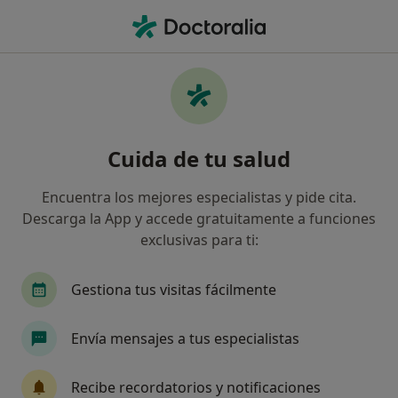
Men
Ansiedad Precompetitiva • Aldaia, Valencia
Filtros
• 1
Mapa
Especialistas en Ansiedad precompetitiva
Cuida de tu salud
en Aldaia
Así organizamos los resultados
Encuentra los mejores especialistas y pide cita.
Descarga la App y accede gratuitamente a funciones
exclusivas para ti:
¿Qué especialidad estás buscando?
Psicólogo
Psicólogo infantil
Gestiona tus visitas fácilmente
Envía mensajes a tus especialistas
Recibe recordatorios y notificaciones