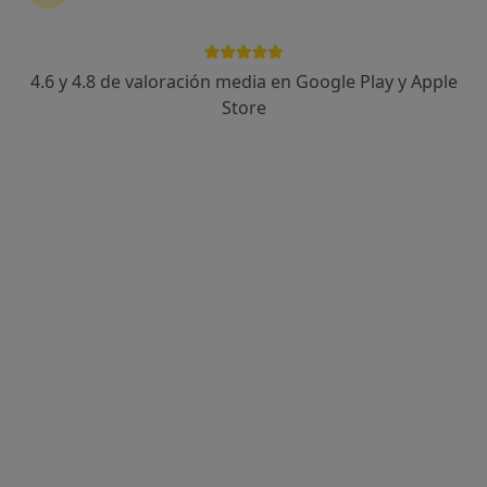
4.6 y 4.8 de valoración media en Google Play y Apple
Ricardo Muñoz Puelles
Store
·
Ver más
Psicólogo, Psicólogo infantil
44 opiniones
Psicólogo General Sanitario
Mente Y Calma Psicólogos
Cercanía, comunicación y atención
Dirección
Online
Avinguda al Vedat 155, Torrent
•
Mapa
Mente y Calma Psicólogos
Primera visita Psicología
45 €
Este especialista no ofrece reserva de cita online en esta dirección.