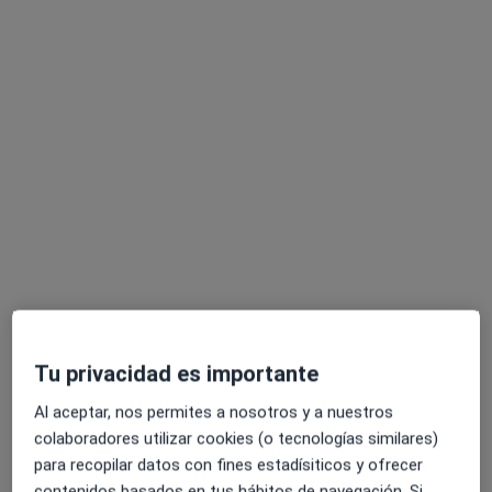
Pedir una cita
Natalia Peña Guillén
·
Ver más
Psicóloga
6 opiniones
Tu privacidad es importante
Carrer del Doctor Nicasi Benlloch, 128, Valencia
•
Mapa
Consulta privada
Al aceptar, nos permites a nosotros y a nuestros
Consulta online
50 €
colaboradores utilizar cookies (o tecnologías similares)
para recopilar datos con fines estadísiticos y ofrecer
Este especialista no ofrece reserva de cita online en esta dirección.
contenidos basados en tus hábitos de navegación. Si