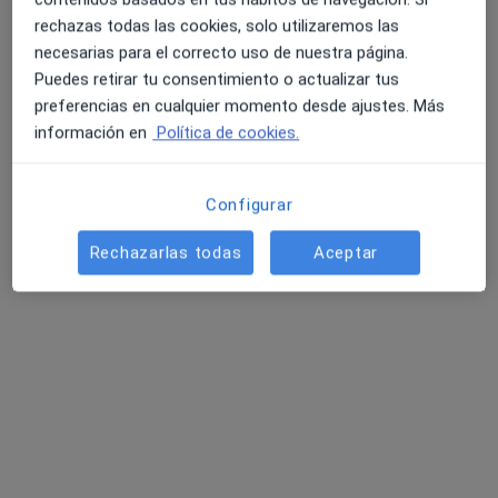
Pedir una cita
rechazas todas las cookies, solo utilizaremos las
necesarias para el correcto uso de nuestra página.
Puedes retirar tu consentimiento o actualizar tus
preferencias en cualquier momento desde ajustes. Más
información en
Política de cookies.
Configurar
Rechazarlas todas
Aceptar
Óscar García López
·
Ver más
Psicólogo
14 opiniones
Dirección
Online
Carrer de la Democràcia 87, Valencia
•
Mapa
Consulta C/ Democracia