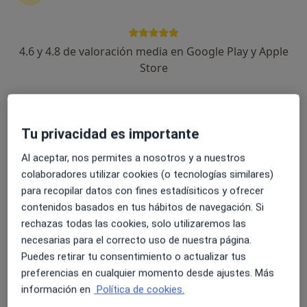
4.6 y 4.8 de valoración media en Google Play y Apple
David Campos Gómez
Store
·
Ver más
Podólogo
193 opiniones
Calle Isla Cabrera, 13, Fuengirola
•
Mapa
Jándalo Podología - David Campos Gómez
Tu privacidad es importante
Primera visita Podología
30 €
Al aceptar, nos permites a nosotros y a nuestros
Este especialista no ofrece reserva de cita online en esta dirección.
colaboradores utilizar cookies (o tecnologías similares)
para recopilar datos con fines estadísiticos y ofrecer
Pedir una cita
contenidos basados en tus hábitos de navegación. Si
rechazas todas las cookies, solo utilizaremos las
necesarias para el correcto uso de nuestra página.
Puedes retirar tu consentimiento o actualizar tus
preferencias en cualquier momento desde ajustes. Más
información en
Política de cookies.