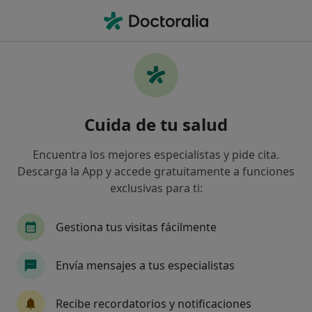
Men
Arcos Caídos • Mijas-Costa, Málaga
Filtros
• 1
Seguro
Mapa
Especialistas en Arcos caídos en Mijas-Costa
Cuida de tu salud
Así organizamos los resultados
Encuentra los mejores especialistas y pide cita.
Descarga la App y accede gratuitamente a funciones
¿Qué especialidad estás buscando?
exclusivas para ti:
Podólogo
Digestólogo
Cardiólogo
Ci
Gestiona tus visitas fácilmente
Envía mensajes a tus especialistas
Recibe recordatorios y notificaciones