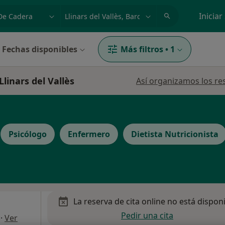
dad, enfermedad o nombre
p. ej. Madrid
Iniciar
Fechas disponibles
Más filtros
•
1
Llinars del Vallès
Así organizamos los re
Psicólogo
Enfermero
Dietista Nutricionista
La reserva de cita online no está dispon
Pedir una cita
·
Ver