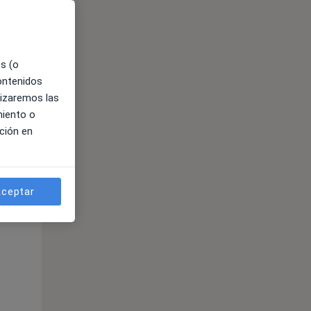
es (o
contenidos
lizaremos las
miento o
ción en
ible
ceptar