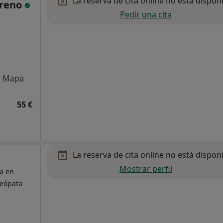
La reserva de cita online no está dispon
oreno
Pedir una cita
•
Mapa
55 €
La reserva de cita online no está dispon
Mostrar perfil
ta en
teópata