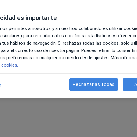
acidad es importante
 nos permites a nosotros y a nuestros colaboradores utilizar cooki
 similares) para recopilar datos con fines estadísiticos y ofrecer 
 tus hábitos de navegación. Si rechazas todas las cookies, solo uti
50 €
 para el correcto uso de nuestra página. Puedes retirar tu consenti
 tus preferencias en cualquier momento desde ajustes. Más informa
e cookies.
La reserva de cita online no está dispon
Rechazarlas todas
A
r
Pedir una cita