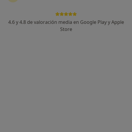
4.6 y 4.8 de valoración media en Google Play y Apple
Miriam Garay Molina
Store
·
Ver más
Psicóloga
77 opiniones
Dirección
Online
Dr. Jesús González Merlo 1, Edifico A Planta 1o oficina 2, Alcázar de San Juan
•
Mapa
Miriam Garay Psicología
Primera visita Psicología
65 €
Este especialista no ofrece reserva de cita online en esta dirección.
Pedir una cita