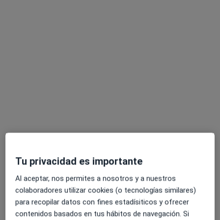
Pedir una cita
Almudena Lora
·
Ver más
Psicóloga
64 opiniones
Tu privacidad es importante
Dirección
Online
Al aceptar, nos permites a nosotros y a nuestros
colaboradores utilizar cookies (o tecnologías similares)
Enrique Fernández, 2, local 5, Alcázar de San Juan
•
Mapa
para recopilar datos con fines estadísiticos y ofrecer
SENSAR - Centro de Psicología y Bienestar
contenidos basados en tus hábitos de navegación. Si
Primera visita Psicología
65 €