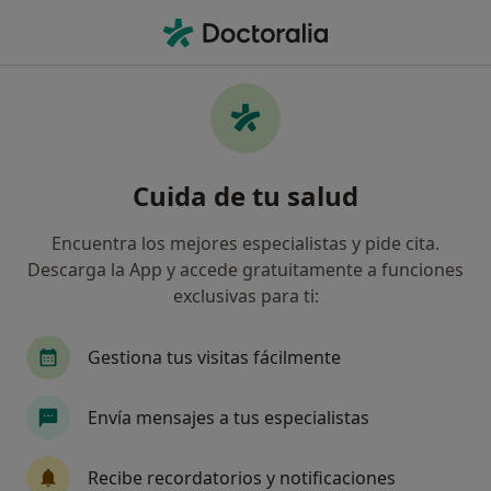
Men
Ataques De Pánico • Alcázar de San Juan, Ciudad Real
Filtros
• 1
Seguro
Mapa
Especialistas en Ataques de pánico en
Cuida de tu salud
Alcázar de San Juan
Así organizamos los resultados
Encuentra los mejores especialistas y pide cita.
Descarga la App y accede gratuitamente a funciones
exclusivas para ti:
¿Qué especialidad estás buscando?
Psicólogo
Cardiólogo
Dentista
Analis
Gestiona tus visitas fácilmente
Envía mensajes a tus especialistas
Recibe recordatorios y notificaciones