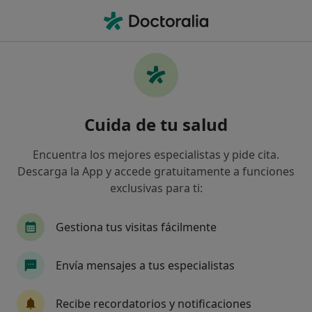
Men
Ataques De Pánico • Daimiel, Ciudad Real
Filtros
• 1
Mapa
Especialistas en Ataques de pánico en
Cuida de tu salud
Daimiel
Así organizamos los resultados
Encuentra los mejores especialistas y pide cita.
Descarga la App y accede gratuitamente a funciones
exclusivas para ti:
¿Qué especialidad estás buscando?
Psicólogo
Psicólogo infantil
Gestiona tus visitas fácilmente
Envía mensajes a tus especialistas
Recibe recordatorios y notificaciones