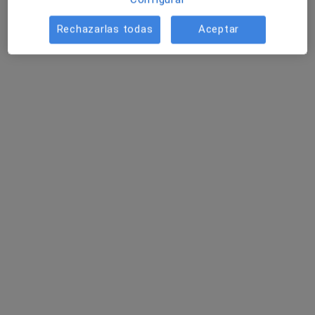
Rechazarlas todas
Aceptar
Dra. Esther Gordillo Carretero
·
Ver más
Psicóloga
93 opiniones
Dirección
Online
Calle Estación 9, Daimiel
•
Mapa
Centro de Bienestar Integral, e+e psicología positiva.
Primera visita Psicología
Servicio gratuito
Este especialista no ofrece reserva de cita online en esta dirección.