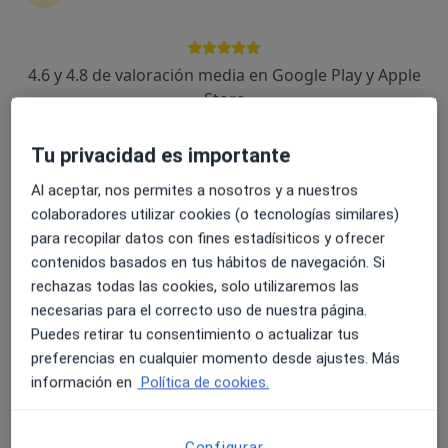
4.6 y 4.8 de valoración media en Google Play y Apple
Store
Opción de pago online
Ester Agudo Gutierrez
·
Ver más
Tu privacidad es importante
Psicóloga, Psicóloga infantil
14 opiniones
Al aceptar, nos permites a nosotros y a nuestros
colaboradores utilizar cookies (o tecnologías similares)
Dirección
Online
para recopilar datos con fines estadísiticos y ofrecer
contenidos basados en tus hábitos de navegación. Si
Calle Estación 9, Daimiel
•
Mapa
rechazas todas las cookies, solo utilizaremos las
ZENTRO DE BIENESTAR INTEGRAL
necesarias para el correcto uso de nuestra página.
Puedes retirar tu consentimiento o actualizar tus
Primera visita Psicología
50 €
preferencias en cualquier momento desde ajustes. Más
Este especialista no ofrece reserva de cita online en esta dirección.
información en
Política de cookies.
Pedir una cita
Configurar