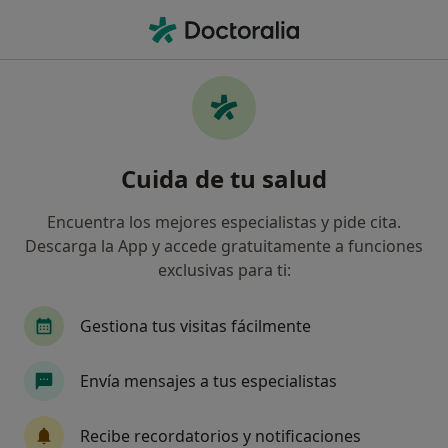
Men
Blefaritis • Málaga, Málaga
Filtros
• 1
Seguro
Mapa
Especialistas en Blefaritis en Málaga
Cuida de tu salud
Así organizamos los resultados
Encuentra los mejores especialistas y pide cita.
Descarga la App y accede gratuitamente a funciones
¿Qué especialidad estás buscando?
exclusivas para ti:
Oftalmólogo
Médico estético
Médico gene
Gestiona tus visitas fácilmente
Envía mensajes a tus especialistas
Recibe recordatorios y notificaciones