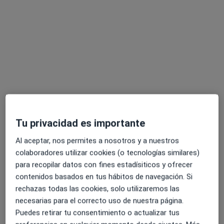
Rafael Luque Aranda
·
Ver más
Oftalmólogo
35 opiniones
Alameda de Colón, 26. Esc. Izda. 1º 3, Málaga
•
Mapa
Tu privacidad es importante
Clínica Oftalmológica Doctores Luque Aranda
Al aceptar, nos permites a nosotros y a nuestros
Visita Oftalmología
Precio sin especificar
colaboradores utilizar cookies (o tecnologías similares)
Este especialista no ofrece reserva de cita online en esta dirección.
para recopilar datos con fines estadísiticos y ofrecer
contenidos basados en tus hábitos de navegación. Si
Pedir una cita
rechazas todas las cookies, solo utilizaremos las
necesarias para el correcto uso de nuestra página.
Puedes retirar tu consentimiento o actualizar tus