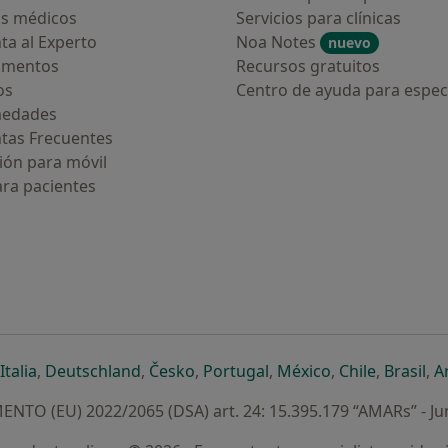
s médicos
Servicios para clínicas
ta al Experto
Noa Notes
nuevo
amentos
Recursos gratuitos
os
Centro de ayuda para especi
medades
tas Frecuentes
ión para móvil
ara pacientes
ueva pestaña
en una nueva pestaña
e abre en una nueva pestaña
se abre en una nueva pestaña
se abre en una nueva pestaña
se abre en una nueva pestaña
se abre en una nueva p
se abre en una
se abre e
se
Italia
,
Deutschland
,
Česko
,
Portugal
,
México
,
Chile
,
Brasil
,
A
NTO (EU) 2022/2065 (DSA) art. 24: 15.395.179 “AMARs” - Ju