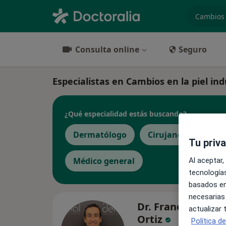
especiali
Consulta online
Seguro
Especialistas en Cambios en la piel ind
¿Qué especialidad estás buscando?
Dermatólogo
Cirujano plástico
Tu priv
Médico general
Al aceptar,
tecnologías
basados en
necesarias
Dr. Francisco Ben
actualizar
Ortiz
Política d