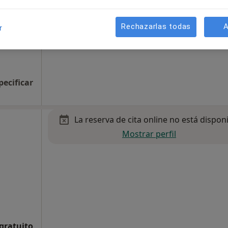
 infantil
Rechazarlas todas
A
r
pecificar
La reserva de cita online no está dispon
Mostrar perfil
 gratuito