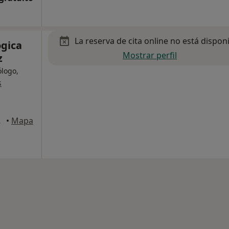
La reserva de cita online no está dispon
ógica
Mostrar perfil
z
ólogo,
s
a, Almería
•
Mapa