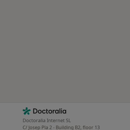
Contacto
Doctoralia - Página de inicio
Doctoralia Internet SL
C/ Josep Pla 2 - Building B2, floor 13