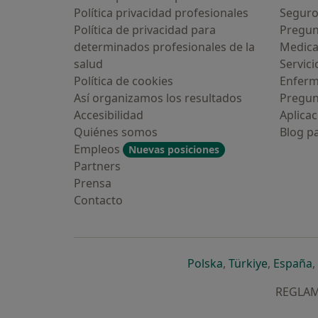
Política privacidad profesionales
Seguro
Política de privacidad para
Pregun
determinados profesionales de la
Medic
salud
Servici
Política de cookies
Enfer
Así organizamos los resultados
Pregun
Accesibilidad
Aplicac
Quiénes somos
Blog p
Empleos
Nuevas posiciones
Partners
Prensa
Contacto
se abre en una n
se abre 
s
Polska
,
Türkiye
,
España
,
REGLAME