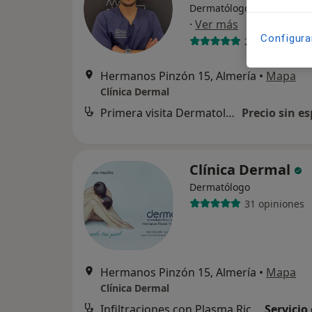
Dermatólogo, Dermatólogo
·
Ver más
Configura
27 opiniones
Hermanos Pinzón 15, Almería
•
Mapa
Clínica Dermal
Primera visita Dermatología
Precio sin es
Clínica Dermal
Dermatólogo
31 opiniones
Hermanos Pinzón 15, Almería
•
Mapa
Clínica Dermal
Infiltraciones con Plasma Rico en Plaquetas (PRP)
Servicio