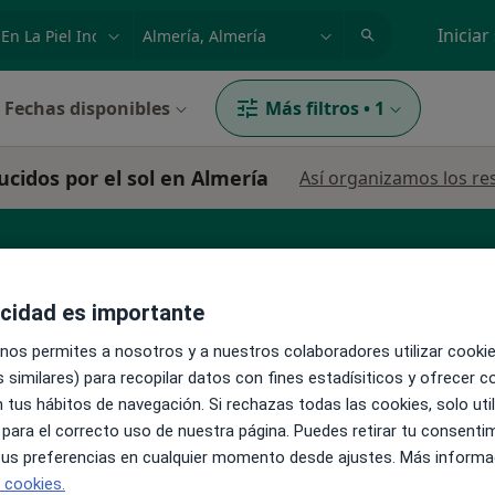
dad, enfermedad o nombre
p. ej. Madrid
Iniciar
Fechas disponibles
Más filtros
•
1
ucidos por el sol en Almería
Así organizamos los re
Dermatólogo infantil
Médico estético
acidad es importante
 nos permites a nosotros y a nuestros colaboradores utilizar cooki
 similares) para recopilar datos con fines estadísiticos y ofrecer 
 tus hábitos de navegación. Si rechazas todas las cookies, solo uti
 para el correcto uso de nuestra página. Puedes retirar tu consenti
La reserva de cita online no está dispon
avente
 tus preferencias en cualquier momento desde ajustes. Más informa
Ver teléfono
e cookies.