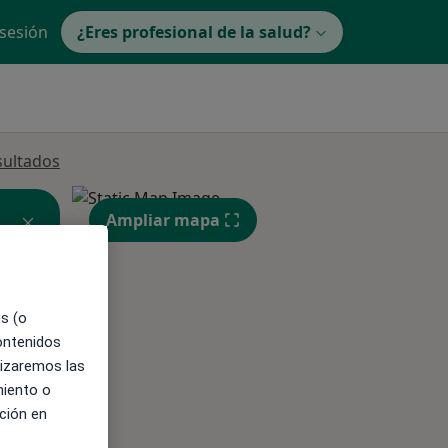
 sesión
¿Eres profesional de la salud?
sultados
Ampliar mapa
es (o
contenidos
lizaremos las
miento o
ible
ción en