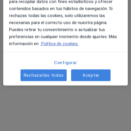
para recopilar datos con fines estadísiticos y ofrecer
contenidos basados en tus hábitos de navegación. Si
rechazas todas las cookies, solo utilizaremos las
necesarias para el correcto uso de nuestra página.
Puedes retirar tu consentimiento o actualizar tus
preferencias en cualquier momento desde ajustes. Más
Dr. Francisco Benavente Ortiz
información en
Política de cookies.
·
Ver más
Dermatólogo, Dermatólogo infantil
27 opiniones
Configurar
Hermanos Pinzón 15, Almería
•
Mapa
Clínica Dermal
Rechazarlas todas
Aceptar
Primera visita Dermatología
Precio sin especificar
Este especialista no ofrece reserva de cita online en esta dirección.
Pedir una cita