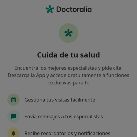
Men
Melanoma • Almería, Almería
Filtros
• 1
Seguro
Mapa
Especialistas en Melanoma en Almería
Cuida de tu salud
Así organizamos los resultados
Encuentra los mejores especialistas y pide cita.
Descarga la App y accede gratuitamente a funciones
¿Qué especialidad estás buscando?
exclusivas para ti:
Dermatólogo
Médico estético
Cirujano pl
Gestiona tus visitas fácilmente
Envía mensajes a tus especialistas
Recibe recordatorios y notificaciones