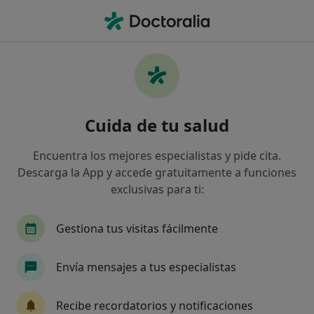
Men
Caries • Benalmádena, Málaga
Filtros
• 1
Mapa
Especialistas en Caries en Benalmádena
Cuida de tu salud
Así organizamos los resultados
Encuentra los mejores especialistas y pide cita.
Descarga la App y accede gratuitamente a funciones
¿Qué especialidad estás buscando?
exclusivas para ti:
Dentista
Cirujano oral y maxilofacial
Dent
Gestiona tus visitas fácilmente
Envía mensajes a tus especialistas
Recibe recordatorios y notificaciones