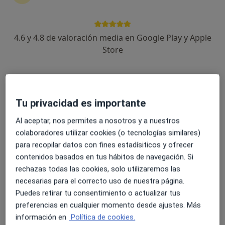
4.6 y 4.8 de valoración media en Google Play y Apple
Dra. Maria Alejandra Dominguez
Store
Magaldo
·
Ver más
Dentista
388 opiniones
Avenida Mare Nostrum 3, local 8, Benalmádena
•
Mapa
Tu privacidad es importante
Clinica Dental Mabelro
Odontología General
Servicio gratuito
Al aceptar, nos permites a nosotros y a nuestros
colaboradores utilizar cookies (o tecnologías similares)
Este especialista no ofrece reserva de cita online en esta dirección.
para recopilar datos con fines estadísiticos y ofrecer
contenidos basados en tus hábitos de navegación. Si
Pedir una cita
rechazas todas las cookies, solo utilizaremos las
necesarias para el correcto uso de nuestra página.
Puedes retirar tu consentimiento o actualizar tus
preferencias en cualquier momento desde ajustes. Más
información en
Política de cookies.