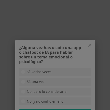
Centre de Fisioteràpia Sant Cugat
¿Alguna vez has usado una app
Acupuntor, Fisioterapeuta, Osteópata
o chatbot de IA para hablar
429 opiniones
sobre un tema emocional o
psicológico?
Carrer de Sant Bonaventura 41, Sant Cugat del Vallès
•
Mapa
Centre de Fisioteràpia Sant Cugat
Sí, varias veces
Visita Fisioterapia
30 €
Sí, una vez
Mostrar más servicios
No, pero lo consideraría
Ningún profesional de este centro tiene citas disponibles
No, y no confío en ello
Mostrar perfil