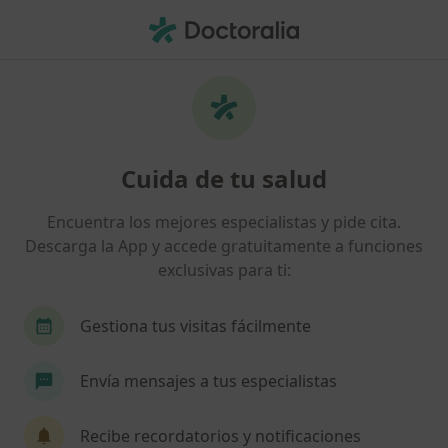
Men
Cefalea Dolor De Cabeza • Sant Cugat del Vallès, Barcelona
Filtros
• 1
Seguro
Mapa
Especialistas en Cefalea (dolor de cabeza)
Cuida de tu salud
en Sant Cugat del Vallès
Así organizamos los resultados
Encuentra los mejores especialistas y pide cita.
Descarga la App y accede gratuitamente a funciones
exclusivas para ti:
¿Qué especialidad estás buscando?
Psicólogo
Fisioterapeuta
Terapeuta comp
Gestiona tus visitas fácilmente
Envía mensajes a tus especialistas
Recibe recordatorios y notificaciones