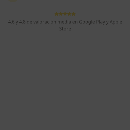
4.6 y 4.8 de valoración media en Google Play y Apple
Alejandra Fossas Roqueta
Store
·
Ver más
Psicóloga
21 opiniones
Dirección
Online
Carrer de la Mina 25, 1º 2ª, Sant Cugat del Vallès
•
Mapa
Consulta presencial
Primera visita Psicología
65 €
Este especialista no ofrece reserva de cita online en esta dirección.
Pedir una cita