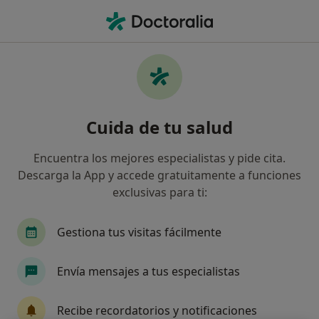
Men
Cleptomanía • Aldaia, Valencia
Filtros
• 1
Mapa
Especialistas en Cleptomanía en Aldaia
Cuida de tu salud
Así organizamos los resultados
Encuentra los mejores especialistas y pide cita.
Descarga la App y accede gratuitamente a funciones
¿Qué especialidad estás buscando?
exclusivas para ti:
Psicólogo
Gestiona tus visitas fácilmente
Envía mensajes a tus especialistas
Recibe recordatorios y notificaciones