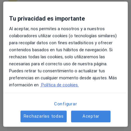
Tu privacidad es importante
4.6 y 4.8 de valoración media en Google Play y Apple
Dra. MONSERRAT RIBAS OCHOA
Store
Al aceptar, nos permites a nosotros y a nuestros
·
Ver más
Psicóloga
colaboradores utilizar cookies (o tecnologías similares)
47 opiniones
para recopilar datos con fines estadísiticos y ofrecer
contenidos basados en tus hábitos de navegación. Si
Dirección 1
Dirección 2
Online
rechazas todas las cookies, solo utilizaremos las
necesarias para el correcto uso de nuestra página.
Carrer Pintor Sorolla 5, Aldaia
•
Mapa
Puedes retirar tu consentimiento o actualizar tus
Clínica SERBERE
preferencias en cualquier momento desde ajustes. Más
Consulta online
60 €
información en
Política de cookies.
Este especialista no ofrece reserva de cita online en esta dirección.
Configurar
Pedir una cita
Rechazarlas todas
Aceptar