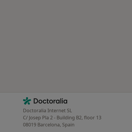
Contacto
Doctoralia - Página de inicio
Doctoralia Internet SL
C/ Josep Pla 2 - Building B2, floor 13
08019 Barcelona, Spain