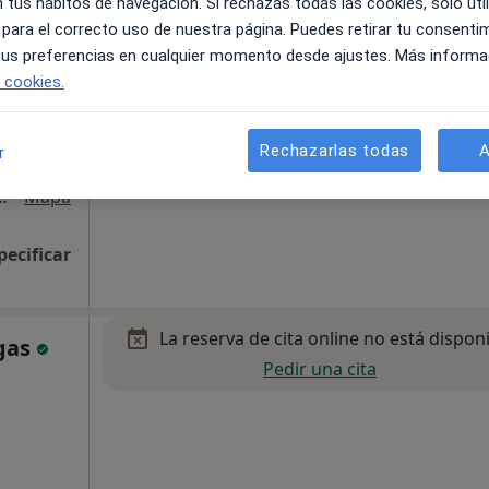
 tus hábitos de navegación. Si rechazas todas las cookies, solo uti
 para el correcto uso de nuestra página. Puedes retirar tu consenti
 tus preferencias en cualquier momento desde ajustes. Más informa
e cookies.
Rechazarlas todas
A
r
 Recasens 13, Tarragona
•
Mapa
pecificar
La reserva de cita online no está dispon
ugas
Pedir una cita