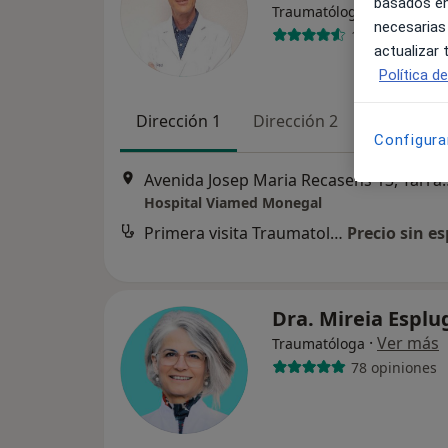
basados en
·
Ver más
Traumatólogo
necesarias
19 opiniones
actualizar
Política d
Dirección 1
Dirección 2
Configura
Avenida Josep Maria
Hospital Viamed Monegal
Primera visita Traumatología y Cirugía Ortopédica
Precio sin es
Dra. Mireia Espl
·
Ver más
Traumatóloga
78 opiniones