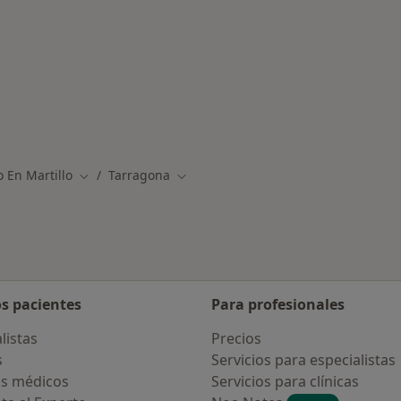
rmedades en Tarragona
 En Martillo
Tarragona
Cambiar de ciudad
Cambiar de ciudad
os pacientes
Para profesionales
listas
Precios
s
Servicios para especialistas
s médicos
Servicios para clínicas