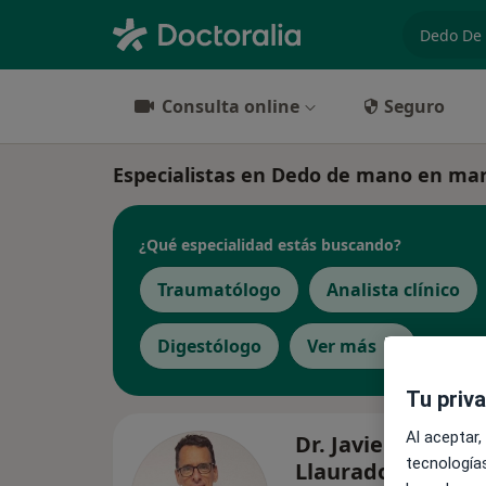
especiali
Consulta online
Seguro
Especialistas en Dedo de mano en mar
¿Qué especialidad estás buscando?
Traumatólogo
Analista clínico
Digestólogo
Ver más
Tu priv
Al aceptar,
Dr. Javier Aldecoa
tecnologías
Llaurado