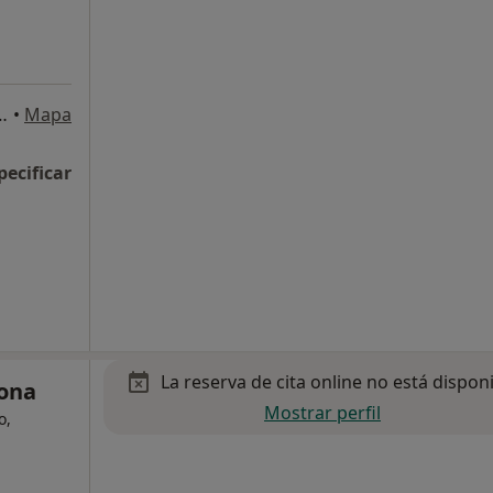
 Recasens 13, Tarragona
•
Mapa
pecificar
La reserva de cita online no está dispon
ona
Mostrar perfil
o,