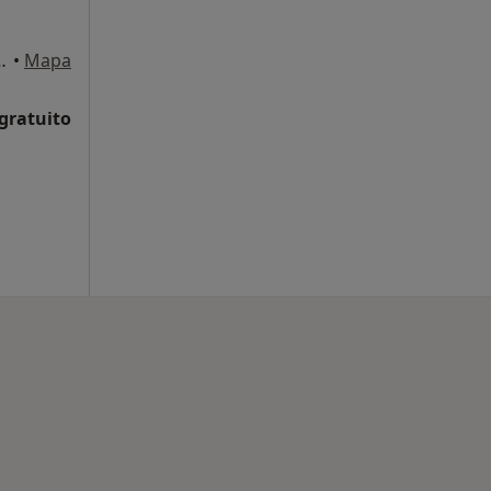
na, 23-Bajos, Tarragona
•
Mapa
 gratuito