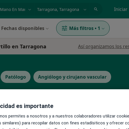
dad, enfermedad o nombre
p. ej. Madrid
Iniciar
Fechas disponibles
Más filtros
•
1
tillo en Tarragona
Así organizamos los re
Patólogo
Angiólogo y cirujano vascular
acidad es importante
La reserva de cita online no está dispon
 nos permites a nosotros y a nuestros colaboradores utilizar cooki
Pedir una cita
 similares) para recopilar datos con fines estadísiticos y ofrecer 