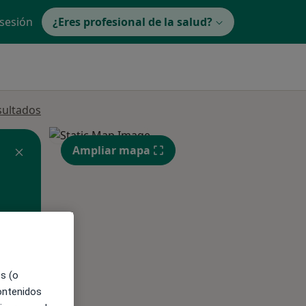
 sesión
¿Eres profesional de la salud?
sultados
Ampliar mapa
ible
es (o
contenidos