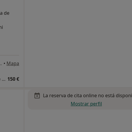
ia de
mi
na, 23-Bajos, Tarragona
•
Mapa
Primera visita en cirugía de la mano y de la muñeca
150 €
La reserva de cita online no está dispon
Mostrar perfil