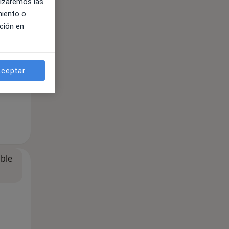
lizaremos las
miento o
ción en
ceptar
ible