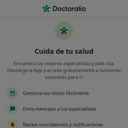
Men
Depresión Crónica • Don Benito, Badajoz
Filtros
• 1
Mapa
Especialistas en Depresión crónica en Don
Cuida de tu salud
Benito
Así organizamos los resultados
Encuentra los mejores especialistas y pide cita.
Descarga la App y accede gratuitamente a funciones
exclusivas para ti:
¿Qué especialidad estás buscando?
Psicólogo
Gestiona tus visitas fácilmente
Envía mensajes a tus especialistas
Recibe recordatorios y notificaciones