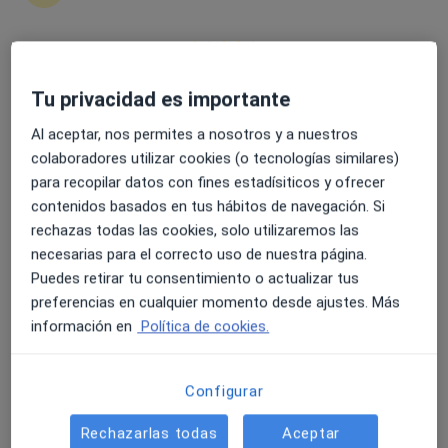
4.6 y 4.8 de valoración media en Google Play y Apple
Tu privacidad es importante
Andrea Del Pozo de la Cruz
Store
·
Ver más
Psicóloga
Al aceptar, nos permites a nosotros y a nuestros
179 opiniones
colaboradores utilizar cookies (o tecnologías similares)
para recopilar datos con fines estadísiticos y ofrecer
Dirección
Online
contenidos basados en tus hábitos de navegación. Si
rechazas todas las cookies, solo utilizaremos las
necesarias para el correcto uso de nuestra página.
Calle Doñana 7 local derecho, Villanueva de la Serena
•
Mapa
Puedes retirar tu consentimiento o actualizar tus
Centro de psicología Deemocionesymas
preferencias en cualquier momento desde ajustes. Más
Primera visita Psicología
65 €
información en
Política de cookies.
Este especialista no ofrece reserva de cita online en esta dirección.
Pedir una cita
Configurar
Rechazarlas todas
Aceptar