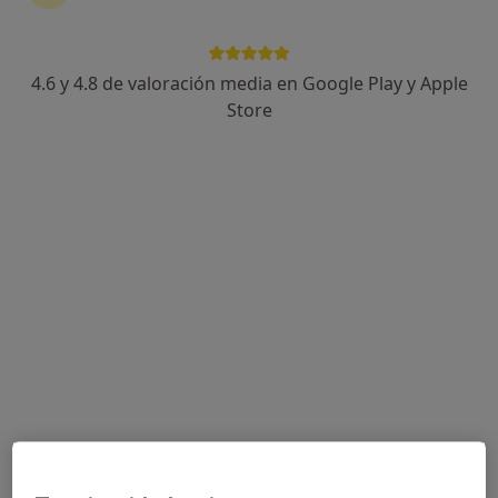
4.6 y 4.8 de valoración media en Google Play y Apple
Óscar García López
Store
·
Ver más
Psicólogo
15 opiniones
Dirección
Online
Carrer de la Democràcia 87, Valencia
•
Mapa
Consulta C/ Democracia
Consulta online
60 €
Este especialista no ofrece reserva de cita online en esta dirección.
Pedir una cita