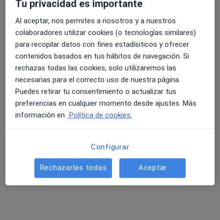
Tu privacidad es importante
Al aceptar, nos permites a nosotros y a nuestros
colaboradores utilizar cookies (o tecnologías similares)
para recopilar datos con fines estadísiticos y ofrecer
contenidos basados en tus hábitos de navegación. Si
rechazas todas las cookies, solo utilizaremos las
necesarias para el correcto uso de nuestra página.
Rafael Antich Castellano
Puedes retirar tu consentimiento o actualizar tus
·
Ver más
Psicólogo
preferencias en cualquier momento desde ajustes. Más
10 opiniones
información en
Política de cookies.
Experto en Psicología Positiva
Amante de la Inteligencia Emocional
Configurar
Los pacientes valoran de mi la conexión y el humor
Rechazarlas todas
Aceptar
Dirección
Online
Carrer de Don Juan de Austria 10, Mislata
•
Mapa
Edukem Mislata