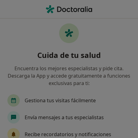
Men
Depresión En La Andropausia • Aldaia, Valencia
Filtros
• 1
Mapa
Especialistas en Depresión en la
Cuida de tu salud
andropausia en Aldaia
Así organizamos los resultados
Encuentra los mejores especialistas y pide cita.
Descarga la App y accede gratuitamente a funciones
exclusivas para ti:
¿Qué especialidad estás buscando?
Psicólogo
Psicólogo infantil
Gestiona tus visitas fácilmente
Envía mensajes a tus especialistas
Recibe recordatorios y notificaciones