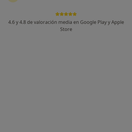
4.6 y 4.8 de valoración media en Google Play y Apple
Store
Opción de pago online
Dra. Olivia Pujol Carreras
·
Ver más
Oftalmóloga
15 opiniones
Dirección
Online
Carrer de la Foneria, 33-35 Esc A 1-3, Barcelona
•
Mapa
Clínica Oftalmològica Ribas Pujol
Primera visita Oftalmología
Servicio gratuito
Este especialista no ofrece reserva de cita online en esta dirección.
Pedir una cita