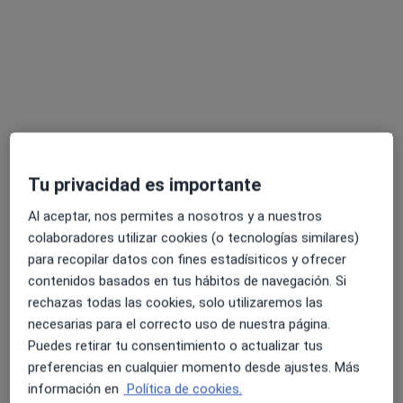
Dr. Luis Amselem Gómez
Tu privacidad es importante
·
Ver más
Oftalmólogo
29 opiniones
Al aceptar, nos permites a nosotros y a nuestros
colaboradores utilizar cookies (o tecnologías similares)
Dirección
Online
para recopilar datos con fines estadísiticos y ofrecer
contenidos basados en tus hábitos de navegación. Si
rechazas todas las cookies, solo utilizaremos las
C/ Numancia 56-58 Bajos, Barcelona
•
Mapa
necesarias para el correcto uso de nuestra página.
Asistencia Integral Oftalmológica
Puedes retirar tu consentimiento o actualizar tus
Primera visita Oftalmología
Precio sin especificar
preferencias en cualquier momento desde ajustes. Más
Este especialista no ofrece reserva de cita online en esta dirección.
información en
Política de cookies.