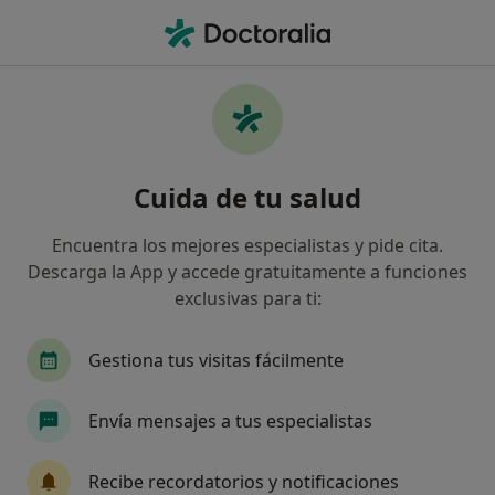
Men
Desprendimiento De Retina • Cornellà de Llobregat, Barcelona
Filtros
• 1
Seguro
Mapa
Especialistas en Desprendimiento de retina
Cuida de tu salud
en Cornellà de Llobregat
Así organizamos los resultados
Encuentra los mejores especialistas y pide cita.
Descarga la App y accede gratuitamente a funciones
exclusivas para ti:
¿Qué especialidad estás buscando?
Oftalmólogo
Médico general
Alergólogo
Gestiona tus visitas fácilmente
Envía mensajes a tus especialistas
Recibe recordatorios y notificaciones