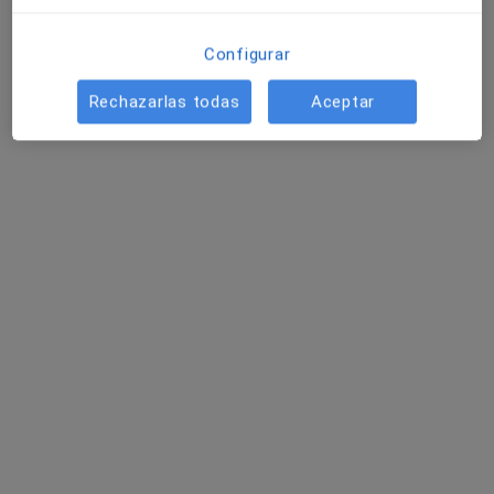
Pedir una cita
Configurar
Rechazarlas todas
Aceptar
Dr. Miguel Ángel Duarte Calderón
·
Ver más
Oftalmólogo
10 opiniones
Dirección 1
Dirección 2
Pza. Mª Aurelia Campmany, 3-Bajos B, Sant Joan Despí
•
Mapa
Torreblanca Salut Centre Mèdic - Clinica Dental