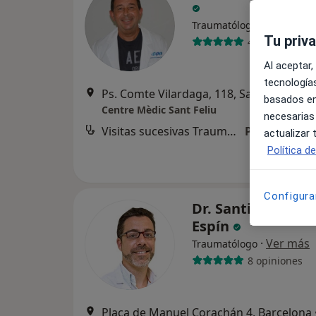
·
Ver más
Traumatólogo
Tu priv
46 opiniones
Al aceptar,
tecnologías
Ps. Comte Vilardaga, 118, Sant Fe
basados en
Centre Mèdic Sant Feliu
necesarias
Visitas sucesivas Traumatología y Cirugía Ortopédica
Precio sin es
actualizar
Política d
Configura
Dr. Santiago Solso
Espín
·
Ver más
Traumatólogo
8 opiniones
Plaça de Manuel Corachán 4, Barcelona