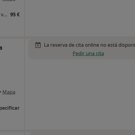
Consulta de revisión cirugía de columna vertebral
95 €
La reserva de cita online no está dispon
a
Pedir una cita
•
Mapa
pecificar