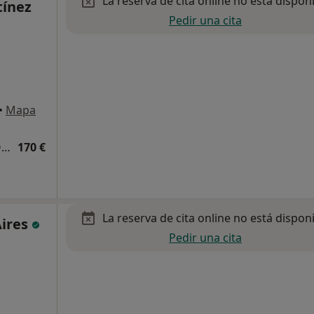
La reserva de cita online no está dispon
tínez
Pedir una cita
•
Mapa
Primera visita Traumatología y Cirugía Ortopédica
170 €
La reserva de cita online no está dispon
Aires
Pedir una cita