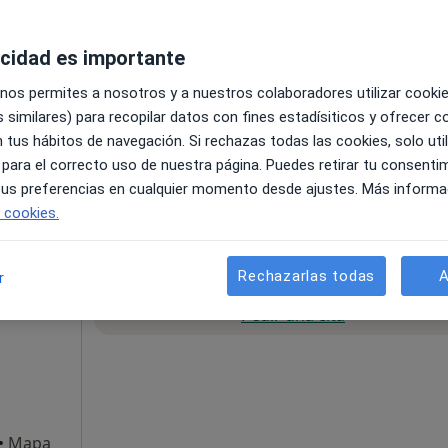
Pedir una cita
acidad es importante
 nos permites a nosotros y a nuestros colaboradores utilizar cooki
 similares) para recopilar datos con fines estadísiticos y ofrecer 
liu de Llobregat
•
Mapa
 tus hábitos de navegación. Si rechazas todas las cookies, solo uti
 para el correcto uso de nuestra página. Puedes retirar tu consenti
pecificar
 tus preferencias en cualquier momento desde ajustes. Más informa
e cookies.
Rechazarlas todas
A
r
La reserva de cita online no está dispon
na i
Pedir una cita
•
Mapa