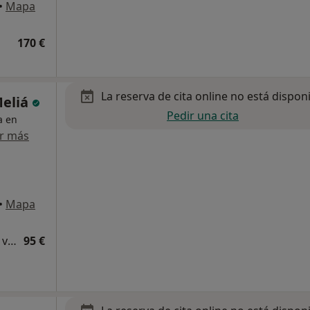
•
Mapa
170 €
La reserva de cita online no está dispon
Meliá
Pedir una cita
a en
r más
•
Mapa
Consulta de revisión cirugía de columna vertebral
95 €