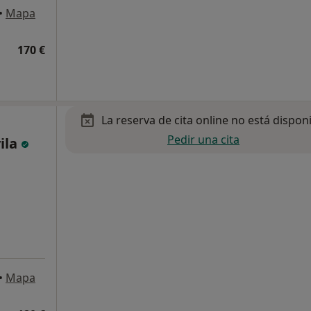
•
Mapa
170 €
La reserva de cita online no está dispon
Pedir una cita
ila
•
Mapa