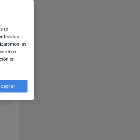
es (o
contenidos
lizaremos las
miento o
ción en
ceptar
ible