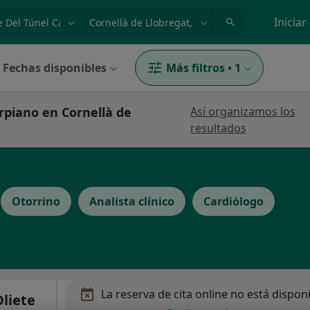
dad, enfermedad o nombre
p. ej. Madrid
Iniciar
Fechas disponibles
Más filtros
•
1
rpiano en Cornellà de
Así organizamos los
resultados
Otorrino
Analista clínico
Cardiólogo
La reserva de cita online no está dispon
liete